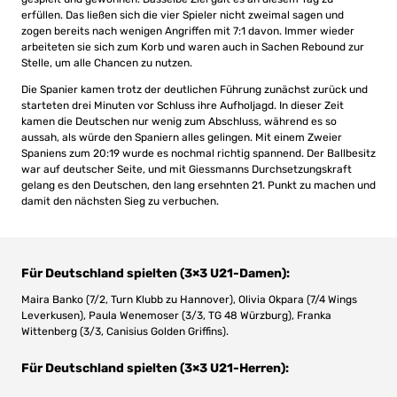
erfüllen. Das ließen sich die vier Spieler nicht zweimal sagen und
zogen bereits nach wenigen Angriffen mit 7:1 davon. Immer wieder
arbeiteten sie sich zum Korb und waren auch in Sachen Rebound zur
Stelle, um alle Chancen zu nutzen.
Die Spanier kamen trotz der deutlichen Führung zunächst zurück und
starteten drei Minuten vor Schluss ihre Aufholjagd. In dieser Zeit
kamen die Deutschen nur wenig zum Abschluss, während es so
aussah, als würde den Spaniern alles gelingen. Mit einem Zweier
Spaniens zum 20:19 wurde es nochmal richtig spannend. Der Ballbesitz
war auf deutscher Seite, und mit Giessmanns Durchsetzungskraft
gelang es den Deutschen, den lang ersehnten 21. Punkt zu machen und
damit den nächsten Sieg zu verbuchen.
Für Deutschland spielten (3×3 U21-Damen):
Maira Banko (7/2, Turn Klubb zu Hannover), Olivia Okpara (7/4 Wings
Leverkusen), Paula Wenemoser (3/3, TG 48 Würzburg), Franka
Wittenberg (3/3, Canisius Golden Griffins).
Für Deutschland spielten (3×3 U21-Herren):