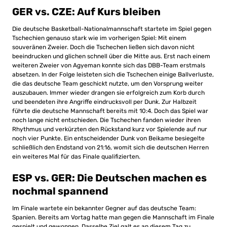
GER vs. CZE: Auf Kurs bleiben
Die deutsche Basketball-Nationalmannschaft startete im Spiel gegen
Tschechien genauso stark wie im vorherigen Spiel: Mit einem
souveränen Zweier. Doch die Tschechen ließen sich davon nicht
beeindrucken und glichen schnell über die Mitte aus. Erst nach einem
weiteren Zweier von Agyeman konnte sich das DBB-Team erstmals
absetzen. In der Folge leisteten sich die Tschechen einige Ballverluste,
die das deutsche Team geschickt nutzte, um den Vorsprung weiter
auszubauen. Immer wieder drangen sie erfolgreich zum Korb durch
und beendeten ihre Angriffe eindrucksvoll per Dunk. Zur Halbzeit
führte die deutsche Mannschaft bereits mit 10:4. Doch das Spiel war
noch lange nicht entschieden. Die Tschechen fanden wieder ihren
Rhythmus und verkürzten den Rückstand kurz vor Spielende auf nur
noch vier Punkte. Ein entscheidender Dunk von Beikame besiegelte
schließlich den Endstand von 21:16, womit sich die deutschen Herren
ein weiteres Mal für das Finale qualifizierten.
ESP vs. GER: Die Deutschen machen es
nochmal spannend
Im Finale wartete ein bekannter Gegner auf das deutsche Team:
Spanien. Bereits am Vortag hatte man gegen die Mannschaft im Finale
gespielt und gewonnen. Dasselbe Ziel galt es an diesem Tag zu