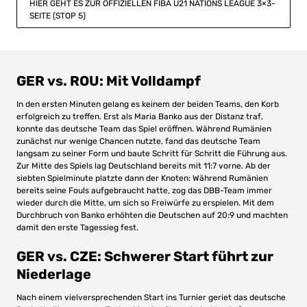
HIER GEHT ES ZUR OFFIZIELLEN FIBA U21 NATIONS LEAGUE 3×3-
SEITE (STOP 5)
GER vs. ROU: Mit Volldampf
In den ersten Minuten gelang es keinem der beiden Teams, den Korb
erfolgreich zu treffen. Erst als Maria Banko aus der Distanz traf,
konnte das deutsche Team das Spiel eröffnen. Während Rumänien
zunächst nur wenige Chancen nutzte, fand das deutsche Team
langsam zu seiner Form und baute Schritt für Schritt die Führung aus.
Zur Mitte des Spiels lag Deutschland bereits mit 11:7 vorne. Ab der
siebten Spielminute platzte dann der Knoten: Während Rumänien
bereits seine Fouls aufgebraucht hatte, zog das DBB-Team immer
wieder durch die Mitte, um sich so Freiwürfe zu erspielen. Mit dem
Durchbruch von Banko erhöhten die Deutschen auf 20:9 und machten
damit den erste Tagessieg fest.
GER vs. CZE: Schwerer Start führt zur
Niederlage
Nach einem vielversprechenden Start ins Turnier geriet das deutsche