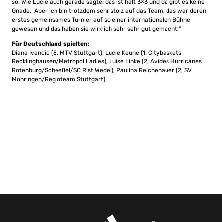
so. Wie Lucie auch gerade sagte: das ist halt 3×3 und da gibt es keine
Gnade. Aber ich bin trotzdem sehr stolz auf das Team, das war deren
erstes gemeinsames Turnier auf so einer internationalen Bühne
gewesen und das haben sie wirklich sehr sehr gut gemacht!“
Für Deutschland spielten:
Diana Ivancic (8, MTV Stuttgart), Lucie Keune (1, Citybaskets
Recklinghausen/Metropol Ladies), Luise Linke (2, Avides Hurricanes
Rotenburg/Scheeßel/SC Rist Wedel), Paulina Reichenauer (2, SV
Möhringen/Regioteam Stuttgart)