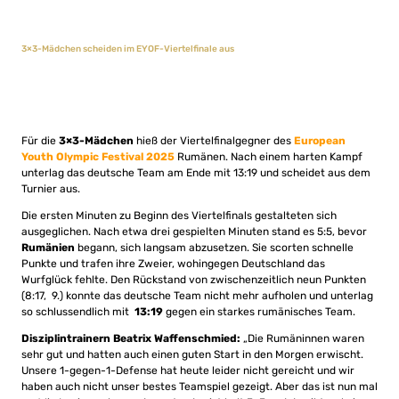
3×3-Mädchen scheiden im EYOF-Viertelfinale aus
Für die
3×3-Mädchen
hieß der Viertelfinalgegner des
European
Youth Olympic Festival 2025
Rumänen. Nach einem harten Kampf
unterlag das deutsche Team am Ende mit 13:19 und scheidet aus dem
Turnier aus.
Die ersten Minuten zu Beginn des Viertelfinals gestalteten sich
ausgeglichen. Nach etwa drei gespielten Minuten stand es 5:5, bevor
Rumänien
begann, sich langsam abzusetzen. Sie scorten schnelle
Punkte und trafen ihre Zweier, wohingegen Deutschland das
Wurfglück fehlte. Den Rückstand von zwischenzeitlich neun Punkten
(8:17, 9.) konnte das deutsche Team nicht mehr aufholen und unterlag
so schlussendlich mit
13:19
gegen ein starkes rumänisches Team.
Disziplintrainern Beatrix Waffenschmied:
„Die Rumäninnen waren
sehr gut und hatten auch einen guten Start in den Morgen erwischt.
Unsere 1-gegen-1-Defense hat heute leider nicht gereicht und wir
haben auch nicht unser bestes Teamspiel gezeigt. Aber das ist nun mal