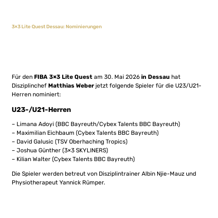
3×3 Lite Quest Dessau: Nominierungen
Für den
FIBA 3×3 Lite Quest
am 30. Mai 2026
in Dessau
hat
Disziplinchef
Matthias Weber
jetzt folgende Spieler für die U23/U21-
Herren nominiert:
U23-/U21-Herren
– Limana Adoyi (BBC Bayreuth/Cybex Talents BBC Bayreuth)
– Maximilian Eichbaum (Cybex Talents BBC Bayreuth)
– David Galusic (TSV Oberhaching Tropics)
– Joshua Günther (3×3 SKYLINERS)
– Kilian Walter (Cybex Talents BBC Bayreuth)
Die Spieler werden betreut von Disziplintrainer Albin Njie-Mauz und
Physiotherapeut Yannick Rümper.