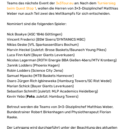
Teams das nächste Event der
3x3Tour.eu
an: Nach dem
Turniersieg
beim Quest Stop 1
, wollen die Herren von 3×3-Disziplinchef Matthias
Weber nun auch Teil zwei des Wettkampfs für sich entscheiden.
Nominiert sind die folgenden Spieler:
Nick Boakye (ASC 1846 Göttingen)
Vincent Frederici (BSW Sixers/SYNTAINICS MBC)
Niklas Geske (VfL SparkassenStars Bochum)
Marvin Heckel (zuletzt: Brose Baskets/Baunach Young Pikes)
Luca Finn Kahl (Bayer Giants Leverkusen)
Nicolas Lagerman (ROTH Energie BBA Gießen 46ers/MTV Kronberg)
Jannik Lodders (Phoenix Hagen)
Robin Lodders (Science City Jena)
Samuel Mpacko (MTB Baskets Hannover)
Osaro Jürgen Rich Igbineweka (Hamburg Towers/SC Rist Wedel)
Marian Schick (Bayer Giants Leverkusen)
Sebastian Schmitt (zuletzt: MLP Academics Heidelberg)
Kevin Yebo (
Foto
, zuletzt: Hamburg Towers)
Betreut werden die Teams von 3×3-Disziplinchef Matthias Weber,
Bundestrainer Robert Birkenhagen und Physiotherapeut Florian
Raeke.
Der Lehrgang wird durchgeführt unter der Beachtung des aktuellen