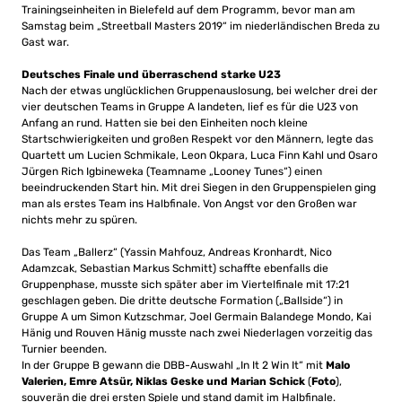
Trainingseinheiten in Bielefeld auf dem Programm, bevor man am
Samstag beim „Streetball Masters 2019“ im niederländischen Breda zu
Gast war.
Deutsches Finale und überraschend starke U23
Nach der etwas unglücklichen Gruppenauslosung, bei welcher drei der
vier deutschen Teams in Gruppe A landeten, lief es für die U23 von
Anfang an rund. Hatten sie bei den Einheiten noch kleine
Startschwierigkeiten und großen Respekt vor den Männern, legte das
Quartett um Lucien Schmikale, Leon Okpara, Luca Finn Kahl und Osaro
Jürgen Rich Igbineweka (Teamname „Looney Tunes“) einen
beeindruckenden Start hin. Mit drei Siegen in den Gruppenspielen ging
man als erstes Team ins Halbfinale. Von Angst vor den Großen war
nichts mehr zu spüren.
Das Team „Ballerz“ (Yassin Mahfouz, Andreas Kronhardt, Nico
Adamzcak, Sebastian Markus Schmitt) schaffte ebenfalls die
Gruppenphase, musste sich später aber im Viertelfinale mit 17:21
geschlagen geben. Die dritte deutsche Formation („Ballside“) in
Gruppe A um Simon Kutzschmar, Joel Germain Balandege Mondo, Kai
Hänig und Rouven Hänig musste nach zwei Niederlagen vorzeitig das
Turnier beenden.
In der Gruppe B gewann die DBB-Auswahl „In It 2 Win It“ mit
Malo
Valerien, Emre Atsür, Niklas Geske und Marian Schick
(
Foto
),
souverän die drei ersten Spiele und stand damit im Halbfinale.