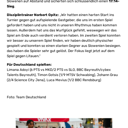
Slowenen auf Abstand und sicherten sich schlussendlich einen
17:14-
Sieg
.
Disziplintrainer Norbert Opitz:
„Wir hatten einen harten Start ins
Turnier gegen gut aufspielende Gastgeber, die uns im ersten Spiel
gefordert haben und uns nicht in unseren Rhythmus haben kommen
lassen. Außerdem hat uns das Wurfglück gefehlt, weswegen wir das
Spiel am Ende auch verdient verloren haben. Im zweiten Spiel konnten
wir besser zu unserem Spiel finden, wir haben deutlich physischer
gespielt und konnten so einen starken Gegner aus Slowenien besiegen.
das haben die Spieler sehr gut gelöst. Der Fokus liegt jetzt auf dem
Spiel gegen Litauen.“
Für Deutschland spielten:
Limana Adoyi (6 PTS vs MKD/2 PTS vs SLO, BBC Bayreuth/cybex
Talents Bayreuth), Timon Gotsis (1/9 MTSV Schwabing), Johann Grau
(2/4 Science City Jena), Luca Mevius (1/2 BBC Rendsburg)
Foto: Team Deutschland