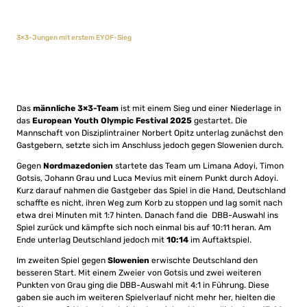
3×3-Jungen mit erstem EYOF-Sieg
Das
männliche 3×3-Team
ist mit einem Sieg und einer Niederlage in
das
European Youth Olympic Festival 2025
gestartet. Die
Mannschaft von Disziplintrainer Norbert Opitz unterlag zunächst den
Gastgebern, setzte sich im Anschluss jedoch gegen Slowenien durch.
Gegen
Nordmazedonien
startete das Team um Limana Adoyi, Timon
Gotsis, Johann Grau und Luca Mevius mit einem Punkt durch Adoyi.
Kurz darauf nahmen die Gastgeber das Spiel in die Hand, Deutschland
schaffte es nicht, ihren Weg zum Korb zu stoppen und lag somit nach
etwa drei Minuten mit 1:7 hinten. Danach fand die DBB-Auswahl ins
Spiel zurück und kämpfte sich noch einmal bis auf 10:11 heran. Am
Ende unterlag Deutschland jedoch mit
10:14
im Auftaktspiel.
Im zweiten Spiel gegen
Slowenien
erwischte Deutschland den
besseren Start. Mit einem Zweier von Gotsis und zwei weiteren
Punkten von Grau ging die DBB-Auswahl mit 4:1 in Führung. Diese
gaben sie auch im weiteren Spielverlauf nicht mehr her, hielten die