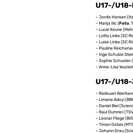
U17-/U18
– Jordis Hansen (It
– Marija Ilic (
Foto
,
– Lucie Keune (Metr
– Lotta Linke (SC Ri
– Luise Linke (SC Ri
– Pauline Reichena
– Inge Schulze Ste
– Sophie Schuster 
– Anna-Lisa Wuckel
U17-/U18
– Radouan Aberkane
– Limana Adoyi (BB
– Daniel Biel (Scien
– Raul Dumnici (TS
– Leonar Fliege (BI
– Timon Gotsis (M
– Johann Grau (Sci