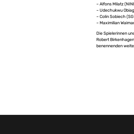
– Alfons Milatz (NI
– Udechukwu Obiag
– Colin Sobiech (S
– Maximilian Waima
Die Spielerinnen un
Robert Birkenhagen
benennenden weiter