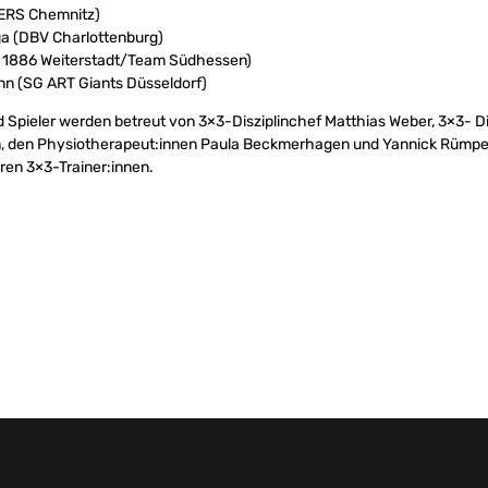
NERS Chemnitz)
a (DBV Charlottenburg)
G 1886 Weiterstadt/Team Südhessen)
nn (SG ART Giants Düsseldorf)
d Spieler werden betreut von 3×3-Disziplinchef Matthias Weber, 3×3- Dis
, den Physiotherapeut:innen Paula Beckmerhagen und Yannick Rümpe
en 3×3-Trainer:innen.