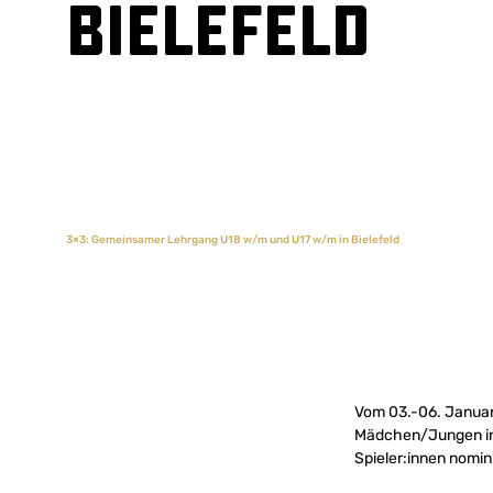
Bielefeld
3×3: Gemeinsamer Lehrgang U18 w/m und U17 w/m in Bielefeld
Vom 03.-06. Janua
Mädchen/Jungen in B
Spieler:innen nomini