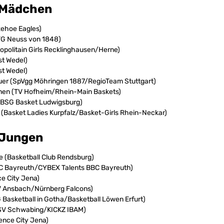
-Mädchen
zehoe Eagles)
 TG Neuss von 1848)
opolitain Girls Recklinghausen/Herne)
st Wedel)
st Wedel)
uer (SpVgg Möhringen 1887/RegioTeam Stuttgart)
inen (TV Hofheim/Rhein-Main Baskets)
(BSG Basket Ludwigsburg)
 (Basket Ladies Kurpfalz/Basket-Girls Rhein-Neckar)
-Jungen
 (Basketball Club Rendsburg)
C Bayreuth/CYBEX Talents BBC Bayreuth)
ce City Jena)
V Ansbach/Nürnberg Falcons)
G Basketball in Gotha/Basketball Löwen Erfurt)
TSV Schwabing/KICKZ IBAM)
ence City Jena)