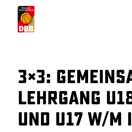
Suchvorschläge
Lorem Ipsum
Dolor Sit
Amet Valputo
3×3: Gemeins
Lehrgang U1
und U17 w/m 