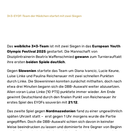
3×3-EYOF-Team der Mädchen startet mit zwei Siegen
Das
weibliche 3×3-Team
ist mit zwei Siegen in das
European Youth
Olympic Festival 2025
gestartet. Die Mannschaft von
Disziplintrainerin Beatrix Waffenschmied
gewann
zum Turnierauftakt
ihre ersten
beiden Spiele deutlich
.
Gegen
Slowenien
startete das Team um Diana Ivancic, Lucie Keune,
Luise Linke und Paulina Reichenauer mit zwei schnellen Punkten
durch Linke. Die Sloweninnen konnten zunächst mithalten, doch nach
etwa drei Minuten begann sich die DBB-Auswahl weiter abzusetzen.
Allen voran Luise Linke (10 PTS) punktete immer wieder. Am Ende
gewinnt Deutschland durch den finalen Punkt von Reichenauer ihr
erstes Spiel des EYOFs souverän mit
21:12
.
Das zweite Spiel gegen
Nordmazedonien
fand zu einer ungewöhnlich
späten Uhrzeit statt – erst gegen 1 Uhr morgens wurde die Partie
angepfiffen. Doch die DBB-Auswahl schien sich davon in keinster
Weise beeindrucken zu lassen und dominierte ihre Gegner von Beginn