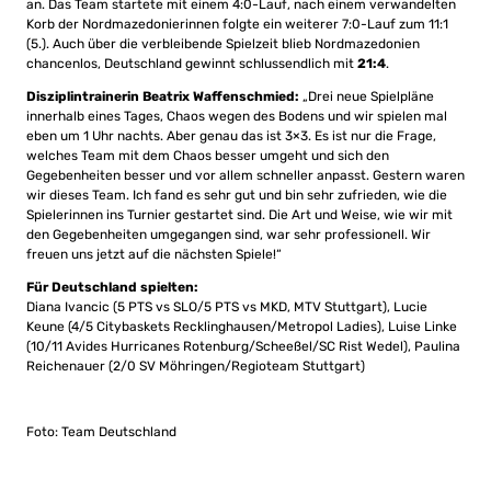
an. Das Team startete mit einem 4:0-Lauf, nach einem verwandelten
Korb der Nordmazedonierinnen folgte ein weiterer 7:0-Lauf zum 11:1
(5.). Auch über die verbleibende Spielzeit blieb Nordmazedonien
chancenlos, Deutschland gewinnt schlussendlich mit
21:4
.
Disziplintrainerin Beatrix Waffenschmied:
„Drei neue Spielpläne
innerhalb eines Tages, Chaos wegen des Bodens und wir spielen mal
eben um 1 Uhr nachts. Aber genau das ist 3×3. Es ist nur die Frage,
welches Team mit dem Chaos besser umgeht und sich den
Gegebenheiten besser und vor allem schneller anpasst. Gestern waren
wir dieses Team. Ich fand es sehr gut und bin sehr zufrieden, wie die
Spielerinnen ins Turnier gestartet sind. Die Art und Weise, wie wir mit
den Gegebenheiten umgegangen sind, war sehr professionell. Wir
freuen uns jetzt auf die nächsten Spiele!“
Für Deutschland spielten:
Diana Ivancic (5 PTS vs SLO/5 PTS vs MKD, MTV Stuttgart), Lucie
Keune (4/5 Citybaskets Recklinghausen/Metropol Ladies), Luise Linke
(10/11 Avides Hurricanes Rotenburg/Scheeßel/SC Rist Wedel), Paulina
Reichenauer (2/0 SV Möhringen/Regioteam Stuttgart)
Foto: Team Deutschland