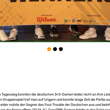
 Tagessieg konnten die deutschen 3×3-Damen leider nicht an ihre Le
n Gruppenspiel traf man auf Ungarn und konnte lange Zeit die Partie a
). Leider nutzte der Gegner das Foul-Trouble der Deutschen aus und belo
on der Freiwurflinie (10:16, 9.). Den DBB-Damen fehlte in den Schlus