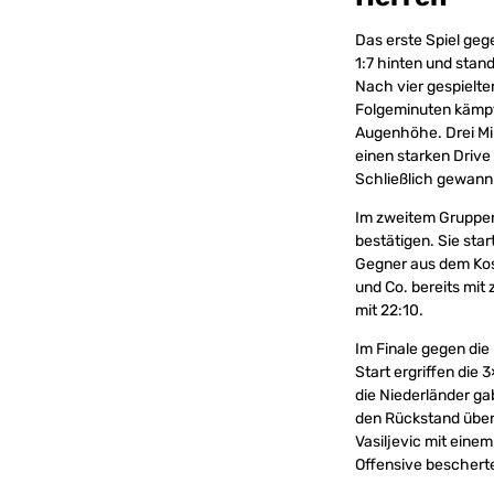
Das erste Spiel geg
1:7 hinten und sta
Nach vier gespielte
Folgeminuten kämpft
Augenhöhe. Drei Mi
einen starken Driv
Schließlich gewann
Im zweitem Gruppen
bestätigen. Sie st
Gegner aus dem Koso
und Co. bereits mit
mit 22:10.
Im Finale gegen di
Start ergriffen die
die Niederländer ga
den Rückstand über 
Vasiljevic mit einem
Offensive beschert