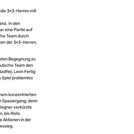
 die 3×3-Herren mit
anz. In den
r eine Partie auf
sche Team durch
ten der 3×3-Herren.
rsten Begegnung zu
deutsche Team den
adfeji, Leon Fertig
e Spiel problemlos
inem konzentrierten
in Spaziergang, denn
 Gegner verkürzte
, bis Risto
e Aktionen in der
essieg.