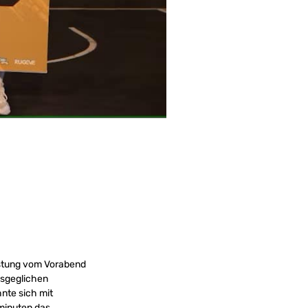
istung vom Vorabend
usgeglichen
hnte sich mit
sminuten das