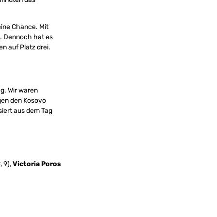
ine Chance. Mit
. Dennoch hat es
n auf Platz drei.
g. Wir waren
egen den Kosovo
siert aus dem Tag
 9),
Victoria Poros