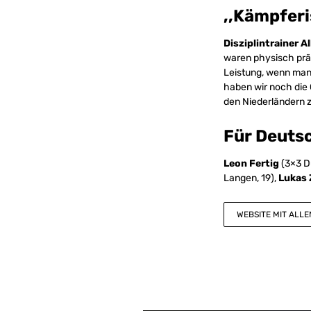
,,Kämpferi
Disziplintrainer A
waren physisch prä
Leistung, wenn man 
haben wir noch die 
den Niederländern z
Für Deutsc
Leon Fertig
(3×3 Dü
Langen, 19),
Lukas 
WEBSITE MIT ALLEN