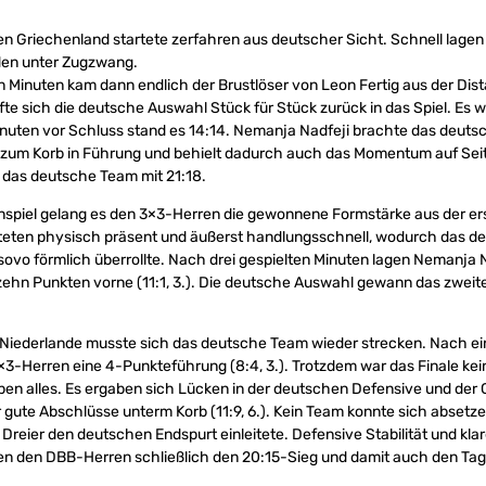
en Griechenland startete zerfahren aus deutscher Sicht. Schnell lagen
nden unter Zugzwang.
n Minuten kam dann endlich der Brustlöser von Leon Fertig aus der Dist
e sich die deutsche Auswahl Stück für Stück zurück in das Spiel. Es wa
nuten vor Schluss stand es 14:14. Nemanja Nadfeji brachte das deut
e zum Korb in Führung und behielt dadurch auch das Momentum auf Sei
 das deutsche Team mit 21:18.
spiel gelang es den 3×3-Herren die gewonnene Formstärke aus der e
arteten physisch präsent und äußerst handlungsschnell, wodurch das 
vo förmlich überrollte. Nach drei gespielten Minuten lagen Nemanja N
 zehn Punkten vorne (11:1, 3.). Die deutsche Auswahl gewann das zweit
e Niederlande musste sich das deutsche Team wieder strecken. Nach e
 3×3-Herren eine 4-Punkteführung (8:4, 3.). Trotzdem war das Finale ke
ben alles. Es ergaben sich Lücken in der deutschen Defensive und der
gute Abschlüsse unterm Korb (11:9, 6.). Kein Team konnte sich absetzen
 Dreier den deutschen Endspurt einleitete. Defensive Stabilität und klar
en den DBB-Herren schließlich den 20:15-Sieg und damit auch den Tag