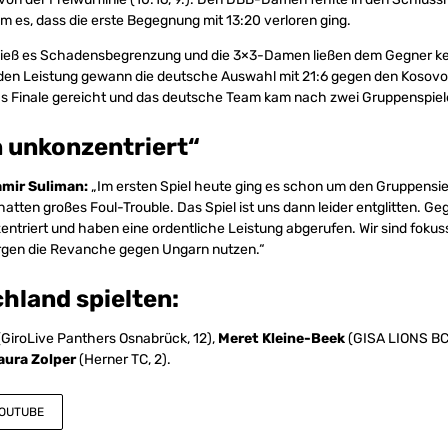
m es, dass die erste Begegnung mit 13:20 verloren ging.
hieß es Schadensbegrenzung und die 3×3-Damen ließen dem Gegner ke
den Leistung gewann die deutsche Auswahl mit 21:6 gegen den Kosovo
 das Finale gereicht und das deutsche Team kam nach zwei Gruppenspiele
n unkonzentriert“
amir Suliman:
„Im ersten Spiel heute ging es schon um den Gruppensie
hatten großes Foul-Trouble. Das Spiel ist uns dann leider entglitten. G
entriert und haben eine ordentliche Leistung abgerufen. Wir sind fokus
rgen die Revanche gegen Ungarn nutzen.“
hland spielten:
GiroLive Panthers Osnabrück, 12),
Meret Kleine-Beek
(GISA LIONS BC,
aura Zolper
(Herner TC, 2).
YOUTUBE