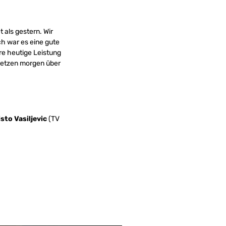
 als gestern. Wir
 war es eine gute
re heutige Leistung
 setzen morgen über
isto Vasiljevic
(TV