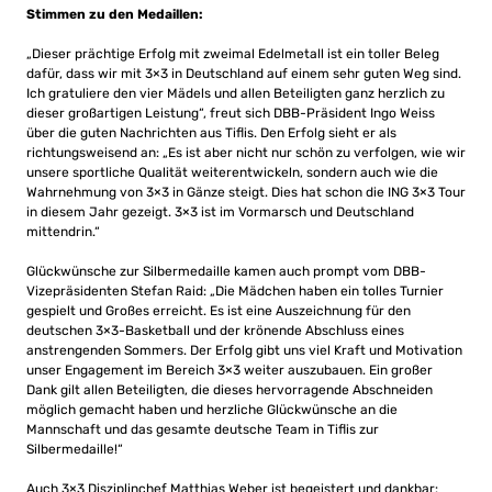
Stimmen zu den Medaillen:
„Dieser prächtige Erfolg mit zweimal Edelmetall ist ein toller Beleg
dafür, dass wir mit 3×3 in Deutschland auf einem sehr guten Weg sind.
Ich gratuliere den vier Mädels und allen Beteiligten ganz herzlich zu
dieser großartigen Leistung“, freut sich DBB-Präsident Ingo Weiss
über die guten Nachrichten aus Tiflis. Den Erfolg sieht er als
richtungsweisend an: „Es ist aber nicht nur schön zu verfolgen, wie wir
unsere sportliche Qualität weiterentwickeln, sondern auch wie die
Wahrnehmung von 3×3 in Gänze steigt. Dies hat schon die ING 3×3 Tour
in diesem Jahr gezeigt. 3×3 ist im Vormarsch und Deutschland
mittendrin.“
Glückwünsche zur Silbermedaille kamen auch prompt vom DBB-
Vizepräsidenten Stefan Raid: „Die Mädchen haben ein tolles Turnier
gespielt und Großes erreicht. Es ist eine Auszeichnung für den
deutschen 3×3-Basketball und der krönende Abschluss eines
anstrengenden Sommers. Der Erfolg gibt uns viel Kraft und Motivation
unser Engagement im Bereich 3×3 weiter auszubauen. Ein großer
Dank gilt allen Beteiligten, die dieses hervorragende Abschneiden
möglich gemacht haben und herzliche Glückwünsche an die
Mannschaft und das gesamte deutsche Team in Tiflis zur
Silbermedaille!“
Auch 3×3 Disziplinchef Matthias Weber ist begeistert und dankbar: