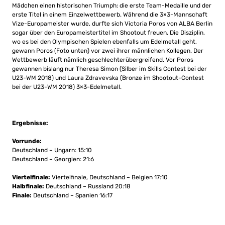
Mädchen einen historischen Triumph: die erste Team-Medaille und der
erste Titel in einem Einzelwettbewerb. Während die 3×3-Mannschaft
Vize-Europameister wurde, durfte sich Victoria Poros von ALBA Berlin
sogar über den Europameistertitel im Shootout freuen. Die Disziplin,
wo es bei den Olympischen Spielen ebenfalls um Edelmetall geht,
gewann Poros (Foto unten) vor zwei ihrer männlichen Kollegen. Der
Wettbewerb läuft nämlich geschlechterübergreifend. Vor Poros
gewannen bislang nur Theresa Simon (Silber im Skills Contest bei der
U23-WM 2018) und Laura Zdravevska (Bronze im Shootout-Contest
bei der U23-WM 2018) 3×3-Edelmetall.
Ergebnisse:
Vorrunde:
Deutschland – Ungarn: 15:10
Deutschland – Georgien: 21:6
Viertelfinale:
Viertelfinale, Deutschland – Belgien 17:10
Halbfinale:
Deutschland – Russland 20:18
Finale:
Deutschland – Spanien 16:17