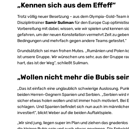
„Kennen sich aus dem Effeff“
Trotz völlig neuer Besetzung – aus dem Olympia-Gold-Team ist
Disziplintrainer
Samir Suliman
für den Europe Cup optimistisc
Vorbereitung mit dabei, wissen, wie wir spielen und kennen si
gefahren, um der neuen Konstellation vermehrt Zeit zu geben 
Bedingungen und mehrfach gegen andere Teams getestet.“
Grundsätzlich sei man frohen Mutes. „Rumänien und Polen k
ist unsere Gruppe. Wir wünschen uns sehr, aus der Gruppe rau
hart, das ist der Weg“, schließt Suliman.
„Wollen nicht mehr die Bubis sei
„Das ist einfach eine unglaublich schwierige Auslosung. Punk
beiden Herren-Gegnern Spanien und Serbien. „Serbien wird 
sicher etwas holen wollen und ist immer hoch motiviert. Bei
schlagen. Und Spanien befindet sich nun auch im männlichen 
investiert“, blickt Weber auf die beiden Auftaktspiele.
„Wir sind jung, liegen super im Plan und ziehen das gnadenl
die kleinen Bubis sein und auch etwas gewinnen. Die Entwic