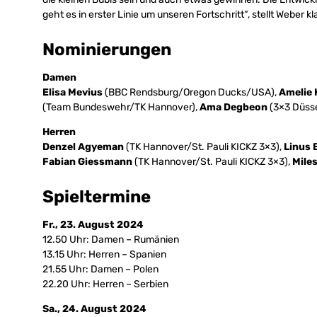
geht es in erster Linie um unseren Fortschritt“, stellt Weber kla
Nominierungen
Damen
Elisa Mevius
(BBC Rendsburg/Oregon Ducks/USA),
Amelie 
(Team Bundeswehr/TK Hannover),
Ama Degbeon
(3×3 Düsse
Herren
Denzel Agyeman
(TK Hannover/St. Pauli KICKZ 3×3),
Linus 
Fabian Giessmann
(TK Hannover/St. Pauli KICKZ 3×3),
Miles
Spieltermine
Fr., 23. August 2024
12.50 Uhr: Damen – Rumänien
13.15 Uhr: Herren – Spanien
21.55 Uhr: Damen – Polen
22.20 Uhr: Herren – Serbien
Sa., 24. August 2024