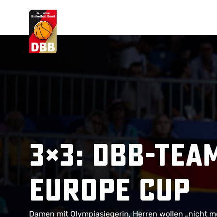
Suchvorschläge
Lorem Ipsum
Dolor Sit
Amet Valputo
3×3: DBB-Tea
Europe Cup
Damen mit Olympiasiegerin, Herren wollen „nicht me