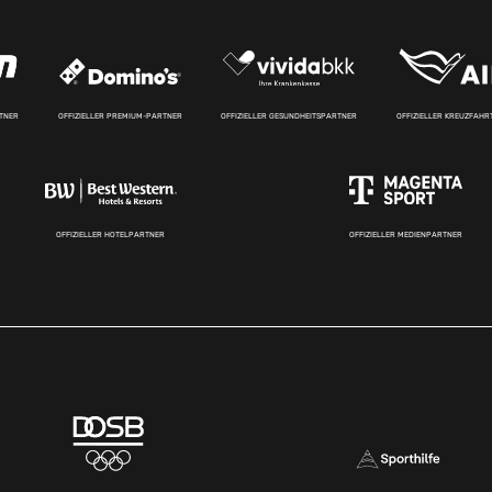
RTNER
OFFIZIELLER PREMIUM-PARTNER
OFFIZIELLER GESUNDHEITSPARTNER
OFFIZIELLER KREUZFAH
OFFIZIELLER HOTELPARTNER
OFFIZIELLER MEDIENPARTNER