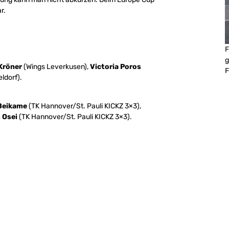
r.
F
g
Kröner
(Wings Leverkusen),
Victoria Poros
F
ldorf).
Beikame
(TK Hannover/St. Pauli KICKZ 3×3),
 Osei
(TK Hannover/St. Pauli KICKZ 3×3).