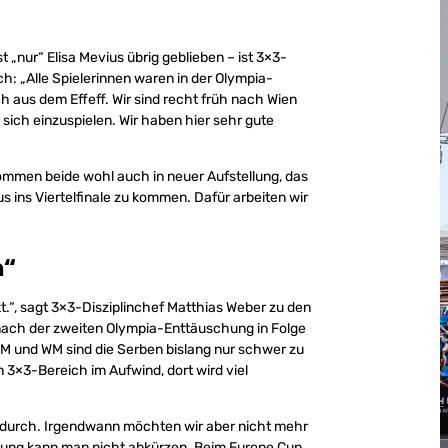
 „nur“ Elisa Mevius übrig geblieben – ist 3×3-
h: „Alle Spielerinnen waren in der Olympia-
ch aus dem Effeff. Wir sind recht früh nach Wien
sich einzuspielen. Wir haben hier sehr gute
ommen beide wohl auch in neuer Aufstellung, das
s ins Viertelfinale zu kommen. Dafür arbeiten wir
n“
t.“, sagt 3×3-Disziplinchef Matthias Weber zu den
nach der zweiten Olympia-Enttäuschung in Folge
 EM und WM sind die Serben bislang nur schwer zu
3×3-Bereich im Aufwind, dort wird viel
os durch. Irgendwann möchten wir aber nicht mehr
klung kann man nicht abkürzen. Beim Europe Cup