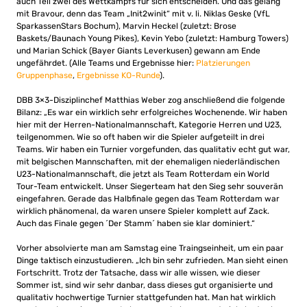
auch Teil zwei des Wettkampfs für sich entscheiden. Und das gelang
mit Bravour, denn das Team „Init2winit“ mit v. li. Niklas Geske (VfL
SparkassenStars Bochum), Marvin Heckel (zuletzt: Brose
Baskets/Baunach Young Pikes), Kevin Yebo (zuletzt: Hamburg Towers)
und Marian Schick (Bayer Giants Leverkusen) gewann am Ende
ungefährdet. (Alle Teams und Ergebnisse hier:
Platzierungen
Gruppenphase
,
Ergebnisse KO-Runde
).
DBB 3×3-Disziplinchef Matthias Weber zog anschließend die folgende
Bilanz: „Es war ein wirklich sehr erfolgreiches Wochenende. Wir haben
hier mit der Herren-Nationalmannschaft, Kategorie Herren und U23,
teilgenommen. Wie so oft haben wir die Spieler aufgeteilt in drei
Teams. Wir haben ein Turnier vorgefunden, das qualitativ echt gut war,
mit belgischen Mannschaften, mit der ehemaligen niederländischen
U23-Nationalmannschaft, die jetzt als Team Rotterdam ein World
Tour-Team entwickelt. Unser Siegerteam hat den Sieg sehr souverän
eingefahren. Gerade das Halbfinale gegen das Team Rotterdam war
wirklich phänomenal, da waren unsere Spieler komplett auf Zack.
Auch das Finale gegen ´Der Stamm´ haben sie klar dominiert.“
Vorher absolvierte man am Samstag eine Traingseinheit, um ein paar
Dinge taktisch einzustudieren. „Ich bin sehr zufrieden. Man sieht einen
Fortschritt. Trotz der Tatsache, dass wir alle wissen, wie dieser
Sommer ist, sind wir sehr danbar, dass dieses gut organisierte und
qualitativ hochwertige Turnier stattgefunden hat. Man hat wirklich