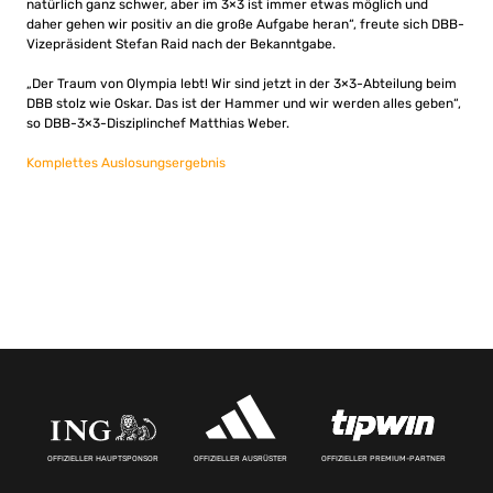
natürlich ganz schwer, aber im 3×3 ist immer etwas möglich und
daher gehen wir positiv an die große Aufgabe heran“, freute sich DBB-
Vizepräsident Stefan Raid nach der Bekanntgabe.
„Der Traum von Olympia lebt! Wir sind jetzt in der 3×3-Abteilung beim
DBB stolz wie Oskar. Das ist der Hammer und wir werden alles geben“,
so DBB-3×3-Disziplinchef Matthias Weber.
Komplettes Auslosungsergebnis
OFFIZIELLER HAUPTSPONSOR
OFFIZIELLER AUSRÜSTER
OFFIZIELLER PREMIUM-PARTNER