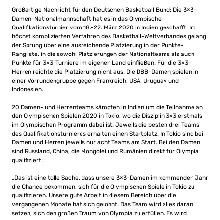
Großartige Nachricht für den Deutschen Basketball Bund: Die 3×3-
Damen-Nationalmannschaft hat es in das Olympische
Qualifikationsturnier vom 18.-22. März 2020 in Indien geschafft. Im
höchst komplizierten Verfahren des Basketball-Weltverbandes gelang
der Sprung über eine ausreichende Platzierung in der Punkte-
Rangliste, in die sowohl Platzierungen der Nationalteams als auch
Punkte für 3×3-Turniere im eigenen Land einfließen. Für die 3×3-
Herren reichte die Platzierung nicht aus. Die DBB-Damen spielen in
einer Vorrundengruppe gegen Frankreich, USA, Uruguay und
Indonesien.
20 Damen- und Herrenteams kämpfen in Indien um die Teilnahme an
den Olympischen Spielen 2020 in Tokio, wo die Disziplin 3×3 erstmals
im Olympischen Programm dabei ist. Jeweils die besten drei Teams
des Qualifikationsturnieres erhalten einen Startplatz. In Tokio sind bei
Damen und Herren jeweils nur acht Teams am Start. Bei den Damen
sind Russland, China, die Mongolei und Rumänien direkt für Olympia
qualifiziert.
„Das ist eine tolle Sache, dass unsere 3×3-Damen im kommenden Jahr
die Chance bekommen, sich für die Olympischen Spiele in Tokio zu
qualifizieren. Unsere gute Arbeit in diesem Bereich über die
vergangenen Monate hat sich gelohnt. Das Team wird alles daran
setzen, sich den großen Traum von Olympia zu erfüllen. Es wird