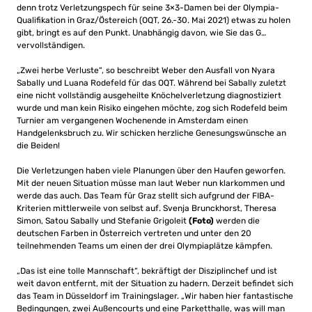
denn trotz Verletzungspech für seine 3×3-Damen bei der Olympia-
Qualifikation in Graz/Östereich (OQT, 26.-30. Mai 2021) etwas zu holen
gibt, bringt es auf den Punkt. Unabhängig davon, wie Sie das G…
vervollständigen.
„Zwei herbe Verluste“, so beschreibt Weber den Ausfall von Nyara
Sabally und Luana Rodefeld für das OQT. Während bei Sabally zuletzt
eine nicht vollständig ausgeheilte Knöchelverletzung diagnostiziert
wurde und man kein Risiko eingehen möchte, zog sich Rodefeld beim
Turnier am vergangenen Wochenende in Amsterdam einen
Handgelenksbruch zu. Wir schicken herzliche Genesungswünsche an
die Beiden!
Die Verletzungen haben viele Planungen über den Haufen geworfen.
Mit der neuen Situation müsse man laut Weber nun klarkommen und
werde das auch. Das Team für Graz stellt sich aufgrund der FIBA-
Kriterien mittlerweile von selbst auf. Svenja Brunckhorst, Theresa
Simon, Satou Sabally und Stefanie Grigoleit
(Foto)
werden die
deutschen Farben in Österreich vertreten und unter den 20
teilnehmenden Teams um einen der drei Olympiaplätze kämpfen.
„Das ist eine tolle Mannschaft“, bekräftigt der Disziplinchef und ist
weit davon entfernt, mit der Situation zu hadern. Derzeit befindet sich
das Team in Düsseldorf im Trainingslager. „Wir haben hier fantastische
Bedingungen, zwei Außencourts und eine Parketthalle, was will man