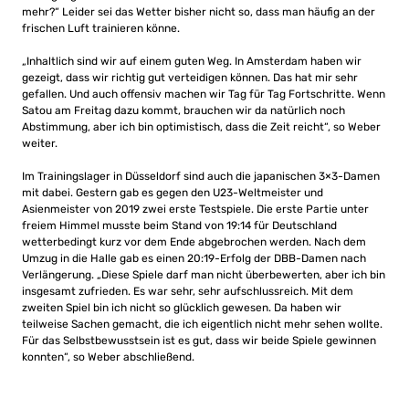
mehr?“ Leider sei das Wetter bisher nicht so, dass man häufig an der
frischen Luft trainieren könne.
„Inhaltlich sind wir auf einem guten Weg. In Amsterdam haben wir
gezeigt, dass wir richtig gut verteidigen können. Das hat mir sehr
gefallen. Und auch offensiv machen wir Tag für Tag Fortschritte. Wenn
Satou am Freitag dazu kommt, brauchen wir da natürlich noch
Abstimmung, aber ich bin optimistisch, dass die Zeit reicht“, so Weber
weiter.
Im Trainingslager in Düsseldorf sind auch die japanischen 3×3-Damen
mit dabei. Gestern gab es gegen den U23-Weltmeister und
Asienmeister von 2019 zwei erste Testspiele. Die erste Partie unter
freiem Himmel musste beim Stand von 19:14 für Deutschland
wetterbedingt kurz vor dem Ende abgebrochen werden. Nach dem
Umzug in die Halle gab es einen 20:19-Erfolg der DBB-Damen nach
Verlängerung. „Diese Spiele darf man nicht überbewerten, aber ich bin
insgesamt zufrieden. Es war sehr, sehr aufschlussreich. Mit dem
zweiten Spiel bin ich nicht so glücklich gewesen. Da haben wir
teilweise Sachen gemacht, die ich eigentlich nicht mehr sehen wollte.
Für das Selbstbewusstsein ist es gut, dass wir beide Spiele gewinnen
konnten“, so Weber abschließend.