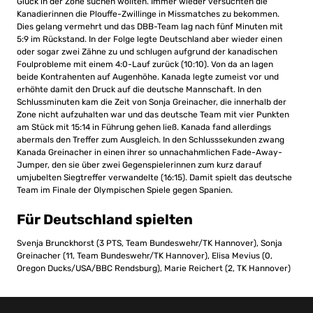
Glück in der Zone suchen wollten. Immer wieder versuchten die
Kanadierinnen die Plouffe-Zwillinge in Missmatches zu bekommen.
Dies gelang vermehrt und das DBB-Team lag nach fünf Minuten mit
5:9 im Rückstand. In der Folge legte Deutschland aber wieder einen
oder sogar zwei Zähne zu und schlugen aufgrund der kanadischen
Foulprobleme mit einem 4:0-Lauf zurück (10:10). Von da an lagen
beide Kontrahenten auf Augenhöhe. Kanada legte zumeist vor und
erhöhte damit den Druck auf die deutsche Mannschaft. In den
Schlussminuten kam die Zeit von Sonja Greinacher, die innerhalb der
Zone nicht aufzuhalten war und das deutsche Team mit vier Punkten
am Stück mit 15:14 in Führung gehen ließ. Kanada fand allerdings
abermals den Treffer zum Ausgleich. In den Schlusssekunden zwang
Kanada Greinacher in einen ihrer so unnachahmlichen Fade-Away-
Jumper, den sie über zwei Gegenspielerinnen zum kurz darauf
umjubelten Siegtreffer verwandelte (16:15). Damit spielt das deutsche
Team im Finale der Olympischen Spiele gegen Spanien.
Für Deutschland spielten
Svenja Brunckhorst (3 PTS, Team Bundeswehr/TK Hannover), Sonja
Greinacher (11, Team Bundeswehr/TK Hannover), Elisa Mevius (0,
Oregon Ducks/USA/BBC Rendsburg), Marie Reichert (2, TK Hannover)