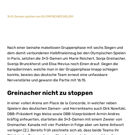
3×3: Damen spielen um OLYMPISCHES GOLD!!!
Nach einer beinahe makellosen Gruppenphase mit sechs Siegen und
dem damit verbundenen Halbfinaleinzug bei den Olympischen Spielen
in Paris, setzten die 3×3-Damen um Marie Reichert, Sonja Greinacher,
Svenja Brunckhorst und Elisa Mevius noch Einen drauf. Gegen die
Kanadierinnen, welche man in der Gruppenphase knapp schlagen
konnte, bewies das deutsche Team erneut eine unfassbare
Nervenstärke und gewann die Partie mit 16:15.
Greinacher nicht zu stoppen
In einer vollen Arena am Place de la Concorde, in welcher neben
Spielern des deutschen Damen- und Herrenteams auch Dirk Nowitzki,
DBB-Präsident Ingo Weiss sowie DBB-Vizepräsident Armin Andres
kräftig anfeuerten, starteten die 3×3-Damen mit einem Zweier von
Greinacher. Kanada mit vier Punkten in Folge aber um keine Antwort
verlegen (2.). Bereits früh zeichnete sich ab, dass beide Teams ihr