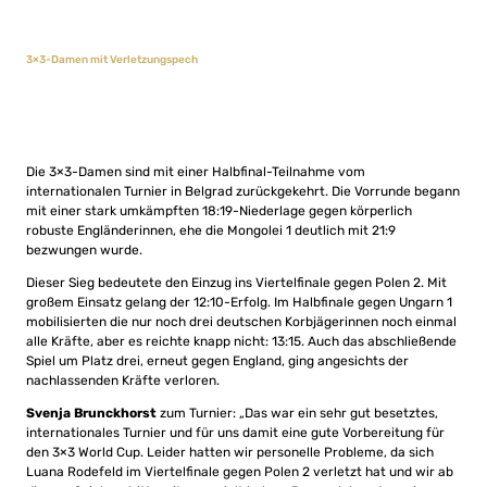
3×3-Damen mit Verletzungspech
Die 3×3-Damen sind mit einer Halbfinal-Teilnahme vom
internationalen Turnier in Belgrad zurückgekehrt. Die Vorrunde begann
mit einer stark umkämpften 18:19-Niederlage gegen körperlich
robuste Engländerinnen, ehe die Mongolei 1 deutlich mit 21:9
bezwungen wurde.
Dieser Sieg bedeutete den Einzug ins Viertelfinale gegen Polen 2. Mit
großem Einsatz gelang der 12:10-Erfolg. Im Halbfinale gegen Ungarn 1
mobilisierten die nur noch drei deutschen Korbjägerinnen noch einmal
alle Kräfte, aber es reichte knapp nicht: 13:15. Auch das abschließende
Spiel um Platz drei, erneut gegen England, ging angesichts der
nachlassenden Kräfte verloren.
Svenja Brunckhorst
zum Turnier: „Das war ein sehr gut besetztes,
internationales Turnier und für uns damit eine gute Vorbereitung für
den 3×3 World Cup. Leider hatten wir personelle Probleme, da sich
Luana Rodefeld im Viertelfinale gegen Polen 2 verletzt hat und wir ab