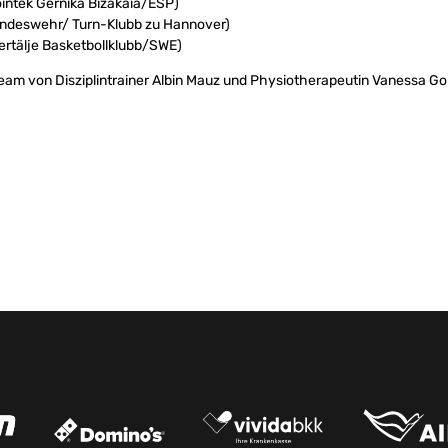
ointek Gernika Bizakaia/ESP)
Bundeswehr/ Turn-Klubb zu Hannover)
ertälje Basketbollklubb/SWE)
Team von Disziplintrainer Albin Mauz und Physiotherapeutin Vanessa Go