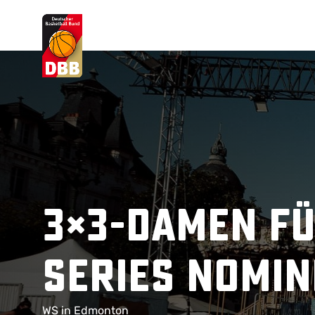
Suchvorschläge
Lorem Ipsum
Dolor Sit
Amet Valputo
3×3-Damen f
Series nomin
WS in Edmonton