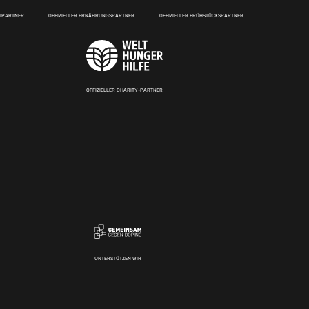
RTPARTNER
OFFIZIELLER ERNÄHRUNGSPARTNER
OFFIZIELLER FRÜHSTÜCKSPARTNER
OFFIZIELLER CHARITY-PARTNER
UNTERSTÜTZEN WIR