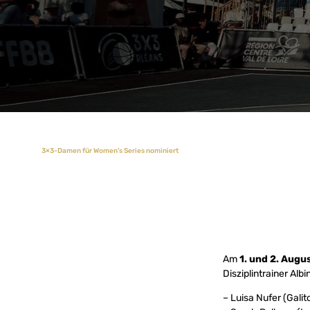
3×3-Damen für Women’s Series nominiert
Am
1
. und 2. Augu
Disziplintrainer Al
– Luisa Nufer (Gali