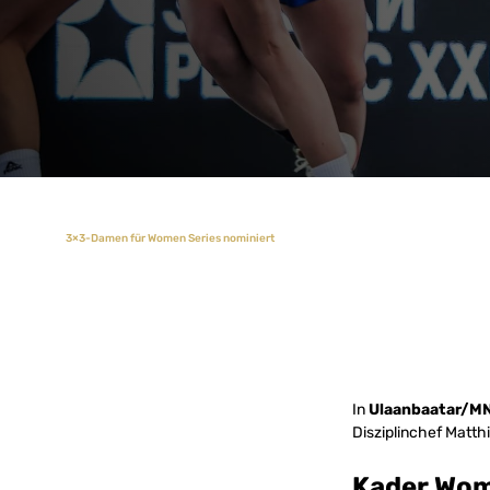
3×3-Damen für Women Series nominiert
In
Ulaanbaatar/M
Disziplinchef Matth
Kader Wom