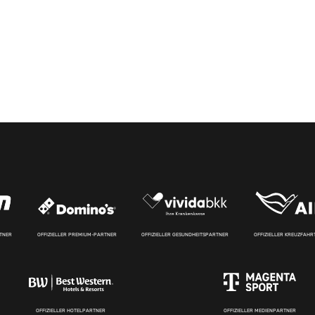
RTNER
OFFIZIELLER PREMIUM-PARTNER
OFFIZIELLER GESUNDHEITSPARTNER
OFFIZIELLER KREUZFAH
OFFIZIELLER HOTELPARTNER
OFFIZIELLER MEDIENPARTNER