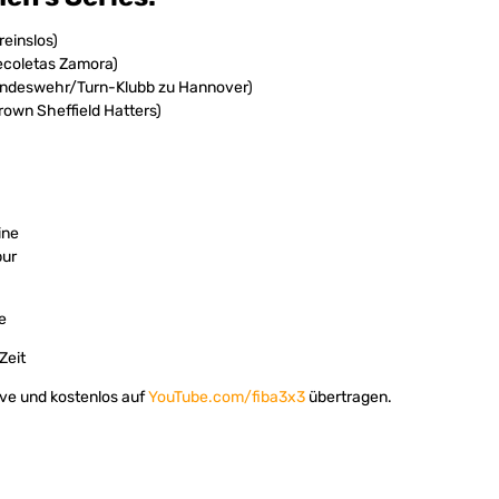
einslos)
ecoletas Zamora)
Bundeswehr/Turn-Klubb zu Hannover)
Brown Sheffield Hatters)
ine
pur
e
Zeit
live und kostenlos auf
YouTube.com/fiba3x3
übertragen.