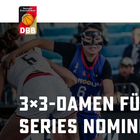
Suchvorschläge
Lorem Ipsum
Dolor Sit
Amet Valputo
3×3-Damen f
Series nomin