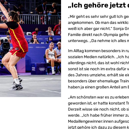
„Ich gehöre jetzt 
„Mir geht es sehr sehr gut! Ich 
angekommen. Ob man das wirklich j
weiß ich aber gar nicht.“ Sonja G
Familie direkt nach Olympia gefre
unterwegs. „Da nehme ich alles m
Im Alltag kommen besonders in ru
sozialen Medien natürlich. „Ich 
allerdings nicht, das ist wohl nic
sonst ist sie noch im extra dafü
des Jahres umziehe, erhält sie ei
besonders über ehemaliuge Train
haben ja einen großen Anteil am E
„Am schönsten war es zu erleben,
geworden ist, er hatte konstant 
Derzeit wisse sie noch nicht, ob
werde. „Ich habe früher immer z
Medaillengewinner:innen aufgesch
jetzt gehöre ich dazu zu diesem kl