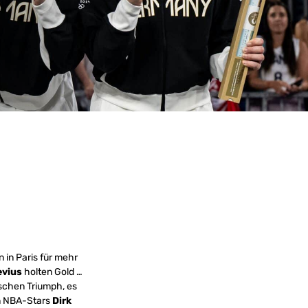
 in Paris für mehr
evius
holten Gold …
schen Triumph, es
n NBA-Stars
Dirk