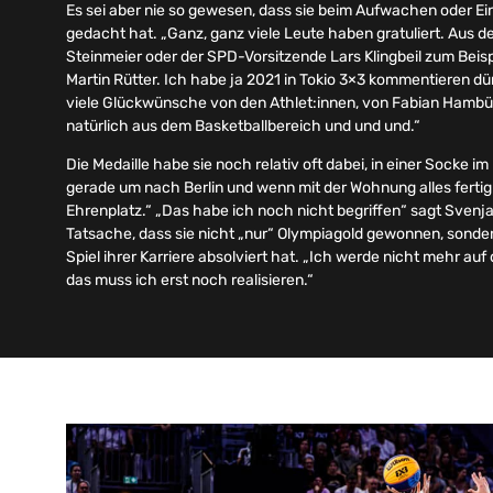
Es sei aber nie so gewesen, dass sie beim Aufwachen oder E
gedacht hat. „Ganz, ganz viele Leute haben gratuliert. Aus de
Steinmeier oder der SPD-Vorsitzende Lars Klingbeil zum Beisp
Martin Rütter. Ich habe ja 2021 in Tokio 3×3 kommentieren d
viele Glückwünsche von den Athlet:innen, von Fabian Ham
natürlich aus dem Basketballbereich und und und.“
Die Medaille habe sie noch relativ oft dabei, in einer Socke 
gerade um nach Berlin und wenn mit der Wohnung alles fertig
Ehrenplatz.“ „Das habe ich noch nicht begriffen“ sagt Svenj
Tatsache, dass sie nicht „nur“ Olympiagold gewonnen, sondern
Spiel ihrer Karriere absolviert hat. „Ich werde nicht mehr au
das muss ich erst noch realisieren.“