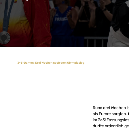
3×3-Damen: Drei Wochen nach dem Olympiasieg
Rund drei Wochen is
als Furore sorgten.
im 3×3! Fassungslos
durfte ordentlich g