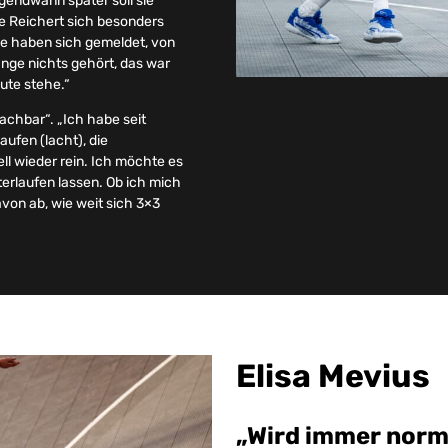
rgendwann später soll sie
ie Reichert sich besonders
le haben sich gemeldet, von
lange nichts gehört, das war
ute stehe.“
machbar“. „Ich habe seit
ufen (lacht), die
l wieder rein. Ich möchte es
erlaufen lassen. Ob ich mich
avon ab, wie weit sich 3×3
Elisa Mevius
„Wird immer norm