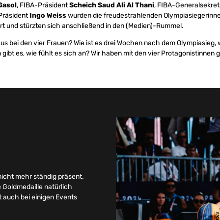
Gasol
, FIBA-Präsident
Scheich
Saud Ali Al Thani
, FIBA-Generalsekre
Präsident
Ingo Weiss
wurden die freudestrahlenden Olympiasiegerinne
rt und stürzten sich anschließend in den (Medien)-Rummel.
aus bei den vier Frauen? Wie ist es drei Wochen nach dem Olympiasieg, w
gibt es, wie fühlt es sich an? Wir haben mit den vier Protagonistinnen
 nicht mehr ständig präsent.
e Goldmedaille natürlich
t auch bei einigen Events