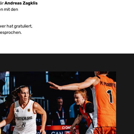
tär
Andreas Zagklis
n mit den
er hat gratuliert,
 gesprochen.