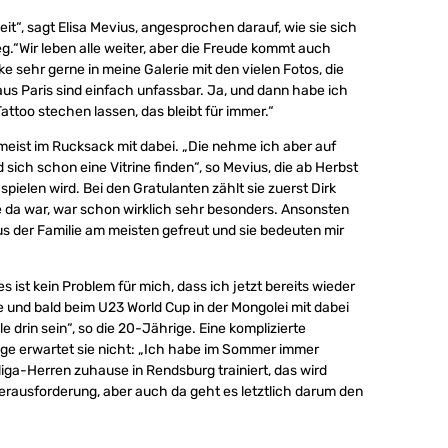
eit“, sagt Elisa Mevius, angesprochen darauf, wie sie sich
g.“Wir leben alle weiter, aber die Freude kommt auch
e sehr gerne in meine Galerie mit den vielen Fotos, die
s Paris sind einfach unfassbar. Ja, und dann habe ich
attoo stechen lassen, das bleibt für immer.“
eist im Rucksack mit dabei. „Die nehme ich aber auf
rd sich schon eine Vitrine finden“, so Mevius, die ab Herbst
pielen wird. Bei den Gratulanten zählt sie zuerst Dirk
le da war, war schon wirklich sehr besonders. Ansonsten
 der Familie am meisten gefreut und sie bedeuten mir
s ist kein Problem für mich, dass ich jetzt bereits wieder
 und bald beim U23 World Cup in der Mongolei mit dabei
le drin sein“, so die 20-Jährige. Eine komplizierte
ge erwartet sie nicht: „Ich habe im Sommer immer
iga-Herren zuhause in Rendsburg trainiert, das wird
Herausforderung, aber auch da geht es letztlich darum den