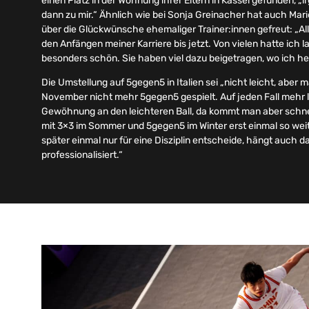
einen Platz in der Wohnung ihrer Eltern in Kassel gefunden, „i
dann zu mir.“ Ähnlich wie bei Sonja Greinacher hat auch Mar
über die Glückwünsche ehemaliger Trainer:innen gefreut: „Al
den Anfängen meiner Karriere bis jetzt. Von vielen hatte ich 
besonders schön. Sie haben viel dazu beigetragen, wo ich he
Die Umstellung auf 5gegen5 in Italien sei „nicht leicht, aber 
November nicht mehr 5gegen5 gespielt. Auf jeden Fall mehr la
Gewöhnung an den leichteren Ball, da kommt man aber schnel
mit 3×3 im Sommer und 5gegen5 im Winter erst einmal so weit
später einmal nur für eine Disziplin entscheide, hängt auch d
professionalisiert.“