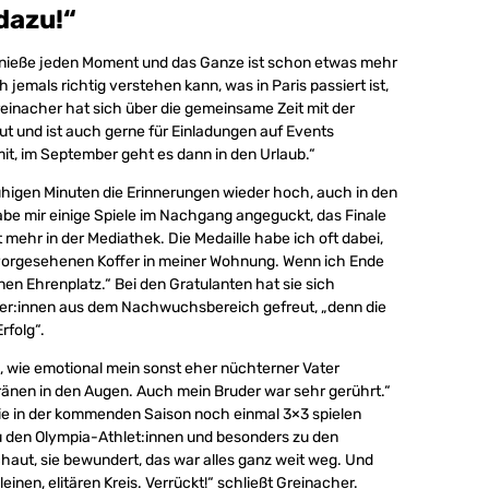
dazu!“
genieße jeden Moment und das Ganze ist schon etwas mehr
emals richtig verstehen kann, was in Paris passiert ist,
reinacher hat sich über die gemeinsame Zeit mit der
ut und ist auch gerne für Einladungen auf Events
it, im September geht es dann in den Urlaub.“
higen Minuten die Erinnerungen wieder hoch, auch in den
habe mir einige Spiele im Nachgang angeguckt, das Finale
ht mehr in der Mediathek. Die Medaille habe ich oft dabei,
r vorgesehenen Koffer in meiner Wohnung. Wenn ich Ende
nen Ehrenplatz.“ Bei den Gratulanten hat sie sich
er:innen aus dem Nachwuchsbereich gefreut, „denn die
rfolg“.
 wie emotional mein sonst eher nüchterner Vater
Tränen in den Augen. Auch mein Bruder war sehr gerührt.“
 sie in der kommenden Saison noch einmal 3×3 spielen
u den Olympia-Athlet:innen und besonders zu den
aut, sie bewundert, das war alles ganz weit weg. Und
einen, elitären Kreis. Verrückt!“ schließt Greinacher.