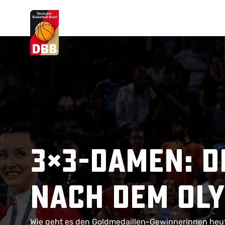
Suchvorschläge
Lorem Ipsum
Dolor Sit
Amet Valputo
3×3-Damen: D
nach dem Oly
Wie geht es den Goldmedaillen-Gewinnerinnen heu