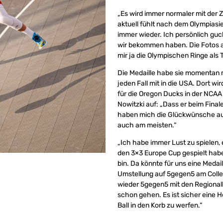
„Es wird immer normaler mit der Z
aktuell fühlt nach dem Olympiasie
immer wieder. Ich persönlich guck
wir bekommen haben. Die Fotos au
mir ja die Olympischen Ringe als T
Die Medaille habe sie momentan m
jeden Fall mit in die USA. Dort wi
für die Oregon Ducks in der NCAA s
Nowitzki auf: „Dass er beim Fina
haben mich die Glückwünsche aus
auch am meisten.“
„Ich habe immer Lust zu spielen, e
den 3×3 Europe Cup gespielt habe
bin. Da könnte für uns eine Medail
Umstellung auf 5gegen5 am Colle
wieder 5gegen5 mit den Regionall
schon gehen. Es ist sicher eine 
Ball in den Korb zu werfen.“