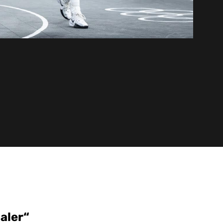
aler“