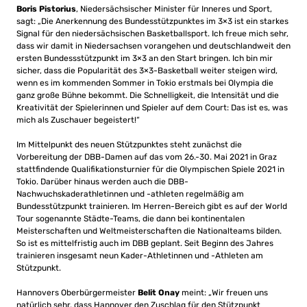
Boris Pistorius
, Niedersächsischer Minister für Inneres und Sport,
sagt: „Die Anerkennung des Bundesstützpunktes im 3×3 ist ein starkes
Signal für den niedersächsischen Basketballsport. Ich freue mich sehr,
dass wir damit in Niedersachsen vorangehen und deutschlandweit den
ersten Bundessstützpunkt im 3×3 an den Start bringen. Ich bin mir
sicher, dass die Popularität des 3×3-Basketball weiter steigen wird,
wenn es im kommenden Sommer in Tokio erstmals bei Olympia die
ganz große Bühne bekommt. Die Schnelligkeit, die Intensität und die
Kreativität der Spielerinnen und Spieler auf dem Court: Das ist es, was
mich als Zuschauer begeistert!“
Im Mittelpunkt des neuen Stützpunktes steht zunächst die
Vorbereitung der DBB-Damen auf das vom 26.-30. Mai 2021 in Graz
stattfindende Qualifikationsturnier für die Olympischen Spiele 2021 in
Tokio. Darüber hinaus werden auch die DBB-
Nachwuchskaderathletinnen und -athleten regelmäßig am
Bundesstützpunkt trainieren. Im Herren-Bereich gibt es auf der World
Tour sogenannte Städte-Teams, die dann bei kontinentalen
Meisterschaften und Weltmeisterschaften die Nationalteams bilden.
So ist es mittelfristig auch im DBB geplant. Seit Beginn des Jahres
trainieren insgesamt neun Kader-Athletinnen und -Athleten am
Stützpunkt.
Hannovers Oberbürgermeister
Belit Onay
meint: „Wir freuen uns
natürlich sehr, dass Hannover den Zuschlag für den Stützpunkt