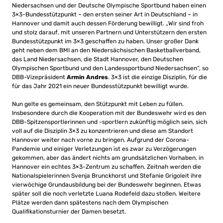
Niedersachsen und der Deutsche Olympische Sportbund haben einen
3×3-Bundesstützpunkt – den ersten seiner Art in Deutschland – in
Hannover und damit auch dessen Förderung bewilligt. „Wir sind froh
und stolz darauf, mit unseren Partnern und Unterstützern den ersten
Bundesstützpunkt im 3×3 geschaffen zu haben. Unser großer Dank
geht neben dem BMI an den Niedersächsischen Basketballverband,
das Land Niedersachsen, die Stadt Hannover, den Deutschen
Olympischen Sportbund und den Landessportbund Niedersachsen“, so
DBB-Vizepräsident
Armin Andres
. 3×3 ist die einzige Disziplin, für die
für das Jahr 2021 ein neuer Bundesstützpunkt bewilligt wurde.
Nun gelte es gemeinsam, den Stützpunkt mit Leben zu füllen.
Insbesondere durch die Kooperation mit der Bundeswehr wird es den
DBB-Spitzensportlerinnen und -sportlern zukünftig möglich sein, sich
voll auf die Disziplin 3×3 zu konzentrieren und diese am Standort
Hannover weiter nach vorne zu bringen. Aufgrund der Corona-
Pandemie und einiger Verletzungen ist es zwar zu Verzögerungen
gekommen, aber das ändert nichts am grundsätzlichen Vorhaben, in
Hannover ein echtes 3×3-Zentrum zu schaffen. Zeitnah werden die
Nationalspielerinnen Svenja Brunckhorst und Stefanie Grigoleit ihre
vierwöchige Grundausbildung bei der Bundeswehr beginnen. Etwas
später soll die noch verletzte Luana Rodefeld dazu stoßen. Weitere
Plätze werden dann spätestens nach dem Olympischen
Qualifikationsturnier der Damen besetzt.