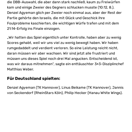
die DBB-Auswahl, die aber dann stark nachließ, kaum zu Freiwürfen
kam und einige Zweier des Gegners schlucken musste (10:12, 8.).
Denzel Agyeman glich per Zweier noch einmal aus, aber der Rest der
Partie gehörte den Israelis, die mit Glück und Geschick ihre
Foulprobleme kaschierten, die wichtigen Würfe trafen und mit dem
21:14-Erfolg ins Finale einzogen.
„Wir hatten das Spiel eigentlich unter Kontrolle, haben aber zu wenig
Scores gehabt, weil wir uns viel zu wenig bewegt haben. Wir haben
rumgedaddelt und verdient verloren. So eine Leistung reicht nicht,
daran müssen wir aber wachsen. Wir sind jetzt alle frustriert und
müssen uns dieses Spiel noch drei Mal angucken. Entscheidend ist,
was wir daraus mitnehmen“, sagte ein enttäuschter 3×3-Disziplinchef
Matthias Weber.
Für Deutschland spielten:
Denzel Agyeman (TK Hannover), Linus Beikame (TK Hannover), Jannis
von Seckendorf (RheinStars Köln), Philip Hecker (Hanau White Wings).