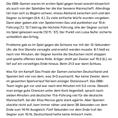
Die DBB-Damen waren im ersten Spiel gegen Israel sowohl körperlich
als auch von der Spielidee her die klar bessere Mannschaft. Allerdings
tat man sich zu Beginn schwer, etwas Abstand zwischen sich und den
Gegner zu bringen (4:4, 4.). Zu viele einfache Würfe wurden vergeben.
Dann aber gaben alle vier Spielerinnen Gas und punkteten zur 10:6-
Führung (7.). 12:7 betrug die höchste Führung, ehe der Gegner zurück
ins Spiel gelassen wurde (12:11, ’37). Der Punkt von Luisa Nufer sicherte
schließlich den Erfolg.
Probleme gab es im Spiel gegen die Schweiz nur mit der 12-Sekunden-
Uhr, die ihre Dienste versagte und ersetzt werden musste. 8:1 hieß es
nach vier Minuten, der Gegner konnte die Deutschen nicht stoppen
und spielte offensiv keine Rolle. Kröger stellt per Zweier auf 15:2 (6.), es
lief auf ein vorzeitiges Ende hinaus. Beim 21:3 war dann Schluss.
Was für ein Kampf! Das Finale der Damen zwischen Deutschland und
Spanien bot viel von dem, was 3×3 ausmacht. Nur keine Zweier, denn
im gesamten Spielverlauf fiel kein einziger Distanzwurf. Das DBB-
Team legte gut vor und war nach drei Minuten mit 5:2 vorne. Obwohl
man einige gute Chancen unter dem Korb liegenließ, sprach nach
sieben Minuten und deutscher 11:6-Führung viel für die deutsche
Mannschaft, bei der Elisa Mevius ganz stark agierte. Aber Spanien
steckte nicht auf, kam immer näher und dann 38 Sekunden vor dem
Ende zum 14:14-Ausgleich. Fünf Sekunden vor dem Ende traf der
Gegner zum 15:16, Deutschland hatte keine Antwort mehr.