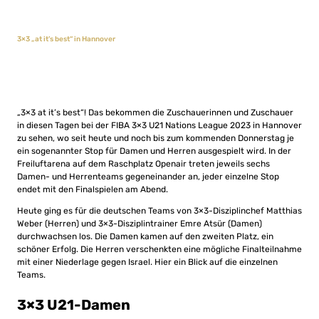
3×3 „at it’s best“ in Hannover
„3×3 at it’s best“! Das bekommen die Zuschauerinnen und Zuschauer
in diesen Tagen bei der FIBA 3×3 U21 Nations League 2023 in Hannover
zu sehen, wo seit heute und noch bis zum kommenden Donnerstag je
ein sogenannter Stop für Damen und Herren ausgespielt wird. In der
Freiluftarena auf dem Raschplatz Openair treten jeweils sechs
Damen- und Herrenteams gegeneinander an, jeder einzelne Stop
endet mit den Finalspielen am Abend.
Heute ging es für die deutschen Teams von 3×3-Disziplinchef Matthias
Weber (Herren) und 3×3-Disziplintrainer Emre Atsür (Damen)
durchwachsen los. Die Damen kamen auf den zweiten Platz, ein
schöner Erfolg. Die Herren verschenkten eine mögliche Finalteilnahme
mit einer Niederlage gegen Israel. Hier ein Blick auf die einzelnen
Teams.
3×3 U21-Damen