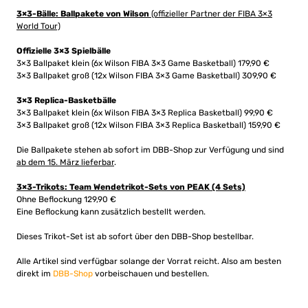
3×3-Bälle: Ballpakete von Wilson
(offizieller Partner der FIBA 3×3
World Tour)
Offizielle 3×3 Spielbälle
3×3 Ballpaket klein (6x Wilson FIBA 3×3 Game Basketball) 179,90 €
3×3 Ballpaket groß (12x Wilson FIBA 3×3 Game Basketball) 309,90 €
3×3 Replica-Basketbälle
3×3 Ballpaket klein (6x Wilson FIBA 3×3 Replica Basketball) 99,90 €
3×3 Ballpaket groß (12x Wilson FIBA 3×3 Replica Basketball) 159,90 €
Die Ballpakete stehen ab sofort im DBB-Shop zur Verfügung und sind
ab dem 15. März lieferbar
.
3×3-Trikots: Team Wendetrikot-Sets von PEAK (4 Sets)
Ohne Beflockung 129,90 €
Eine Beflockung kann zusätzlich bestellt werden.
Dieses Trikot-Set ist ab sofort über den DBB-Shop bestellbar.
Alle Artikel sind verfügbar solange der Vorrat reicht. Also am besten
direkt im
DBB-Shop
vorbeischauen und bestellen.