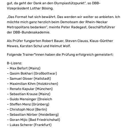
gut, da geht der Dank an den Olympiastützpunkt“, so DBB-
Vizepräsident Lothar Bösing.
„Das Format hat sich bewährt. Das werden wir weiter so anbieten. Ich
möchte mich ganz herzlich beim Demoteam der Rhein-Neckar
Metropolitans bedanken“, meinte Peter Radegast, Geschäftsführer
der DBB-Bundesakademie.
Als Prüfer fungierten Robert Bauer, Steven Clauss, Klaus-Günther
Mewes, Karsten Schul und Helmut Wolf.
Folgende Trainer*innen haben die Prüfung erfolgreich gemeistert:
B-Lizenz:
– Max Befort (Mainz)
– Qasim Bokhari (Großbottwar)
– Samuel Gloser (Hallstadt)
– Maximilian Kihm (Holzkirchen)
– Renato Kapular (München)
– Sebastian Krause (Mainz)
– Guido Mensinger (Dreieich
– Steffen Menz (Grünberg)
– Christoph Nicol (Berlin)
– Sebastian Nörber (Heidelberg)
– Goran Mijic (Bad Friedrichshall)
– Lukas Scherer (Frankfurt)