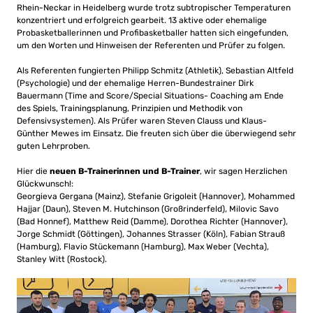
Rhein-Neckar in Heidelberg wurde trotz subtropischer Temperaturen
konzentriert und erfolgreich gearbeit. 13 aktive oder ehemalige
Probasketballerinnen und Profibasketballer hatten sich eingefunden,
um den Worten und Hinweisen der Referenten und Prüfer zu folgen.
Als Referenten fungierten Philipp Schmitz (Athletik), Sebastian Altfeld
(Psychologie) und der ehemalige Herren-Bundestrainer Dirk
Bauermann (Time and Score/Special Situations- Coaching am Ende
des Spiels, Trainingsplanung, Prinzipien und Methodik von
Defensivsystemen). Als Prüfer waren Steven Clauss und Klaus-
Günther Mewes im Einsatz. Die freuten sich über die überwiegend sehr
guten Lehrproben.
Hier die
neuen B-Trainerinnen und B-Trainer
, wir sagen Herzlichen
Glückwunsch!:
Georgieva Gergana (Mainz), Stefanie Grigoleit (Hannover), Mohammed
Hajjar (Daun), Steven M. Hutchinson (Großrinderfeld), Milovic Savo
(Bad Honnef), Matthew Reid (Damme), Dorothea Richter (Hannover),
Jorge Schmidt (Göttingen), Johannes Strasser (Köln), Fabian Strauß
(Hamburg), Flavio Stückemann (Hamburg), Max Weber (Vechta),
Stanley Witt (Rostock).