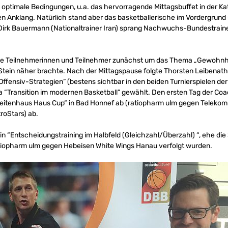
optimale Bedingungen, u.a. das hervorragende Mittagsbuffet in der 
en Anklang. Natürlich stand aber das basketballerische im Vordergrund
 Dirk Bauermann (Nationaltrainer Iran) sprang Nachwuchs-Bundestrainer
ie Teilnehmerinnen und Teilnehmer zunächst um das Thema „Gewohnheit
 Stein näher brachte. Nach der Mittagspause folgte Thorsten Leibenath
fensiv-Strategien” (bestens sichtbar in den beiden Turnierspielen de
 “Transition im modernen Basketball” gewählt. Den ersten Tag der Coa
zeitenhaus Haus Cup“ in Bad Honnef ab (ratiopharm ulm gegen Teleko
oStars) ab.
ein “Entscheidungstraining im Halbfeld (Gleichzahl/Überzahl) “, ehe di
iopharm ulm gegen Hebeisen White Wings Hanau verfolgt wurden.