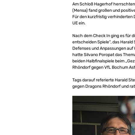
Am Schloß Hagerhof herrschten 
(Mensa) fand großen und positiv
Für den kurzfristig verhinderten
UE ein.
Nach dem Check In ging es für d
entscheiden Spiele“, das Harald
Defenses und Anpassungen auf Of
hatte Silvano Poropat das Thema
beiden Halbfinalspiele beim „Ge
Rhöndorf gegen VfL Bochum Astr
Tags darauf referierte Harald St
gegen Dragons Rhöndorf und rat