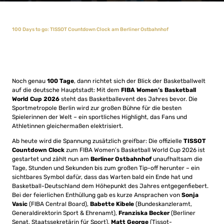
100 Days to go: TISSOT Countdown Clock am Berliner Ostbahnhof
Noch genau
100 Tage
, dann richtet sich der Blick der Basketballwelt
auf die deutsche Hauptstadt: Mit dem
FIBA Women’s Basketball
World Cup 2026
steht das Basketballevent des Jahres bevor. Die
Sportmetropole Berlin wird zur großen Bühne für die besten
Spielerinnen der Welt – ein sportliches Highlight, das Fans und
Athletinnen gleichermaßen elektrisiert.
Ab heute wird die Spannung zusätzlich greifbar: Die offizielle
TISSOT
Countdown Clock
zum FIBA Women’s Basketball World Cup 2026 ist
gestartet und zählt nun am
Berliner Ostbahnhof
unaufhaltsam die
Tage, Stunden und Sekunden bis zum großen Tip-off herunter – ein
sichtbares Symbol dafür, dass das Warten bald ein Ende hat und
Basketball-Deutschland dem Höhepunkt des Jahres entgegenfiebert.
Bei der feierlichen Enthüllung gab es kurze Ansprachen von
Sonja
Vasic
(FIBA Central Board),
Babette Kibele
(Bundeskanzleramt,
Generaldirektorin Sport & Ehrenamt),
Franziska Becker
(Berliner
Senat, Staatssekretärin für Sport),
Matt George
(Tissot-