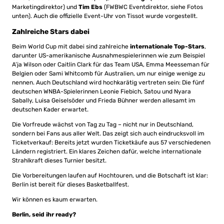
Marketingdirektor) und
Tim Ebs
(FWBWC Eventdirektor, siehe Fotos
unten). Auch die offizielle Event-Uhr von Tissot wurde vorgestellt.
Zahlreiche Stars dabei
Beim World Cup mit dabei sind zahlreiche
internationale Top-Stars
,
darunter US-amerikanische Ausnahmespielerinnen wie zum Beispiel
A’ja Wilson oder Caitlin Clark für das Team USA, Emma Meesseman für
Belgien oder Sami Whitcomb für Australien, um nur einige wenige zu
nennen. Auch Deutschland wird hochkarätig vertreten sein: Die fünf
deutschen WNBA-Spielerinnen Leonie Fiebich, Satou und Nyara
Sabally, Luisa Geiselsöder und Frieda Bühner werden allesamt im
deutschen Kader erwartet.
Die Vorfreude wächst von Tag zu Tag – nicht nur in Deutschland,
sondern bei Fans aus aller Welt. Das zeigt sich auch eindrucksvoll im
Ticketverkauf: Bereits jetzt wurden Ticketkäufe aus 57 verschiedenen
Ländern registriert. Ein klares Zeichen dafür, welche internationale
Strahlkraft dieses Turnier besitzt.
Die Vorbereitungen laufen auf Hochtouren, und die Botschaft ist klar:
Berlin ist bereit für dieses Basketballfest.
Wir können es kaum erwarten.
Berlin, seid ihr ready?