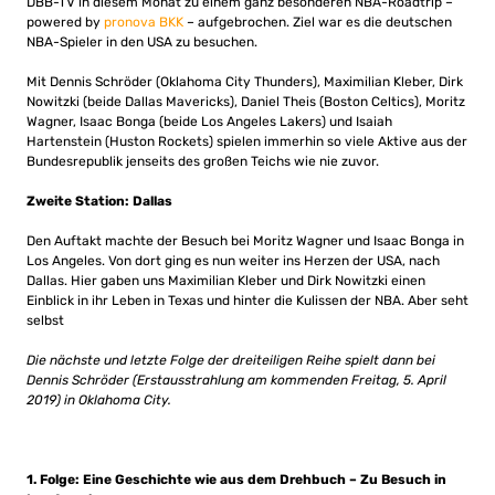
DBB-TV in diesem Monat zu einem ganz besonderen NBA-Roadtrip –
powered by
pronova BKK
– aufgebrochen. Ziel war es die deutschen
NBA-Spieler in den USA zu besuchen.
Mit Dennis Schröder (Oklahoma City Thunders), Maximilian Kleber, Dirk
Nowitzki (beide Dallas Mavericks), Daniel Theis (Boston Celtics), Moritz
Wagner, Isaac Bonga (beide Los Angeles Lakers) und Isaiah
Hartenstein (Huston Rockets) spielen immerhin so viele Aktive aus der
Bundesrepublik jenseits des großen Teichs wie nie zuvor.
Zweite Station: Dallas
Den Auftakt machte der Besuch bei Moritz Wagner und Isaac Bonga in
Los Angeles. Von dort ging es nun weiter ins Herzen der USA, nach
Dallas. Hier gaben uns Maximilian Kleber und Dirk Nowitzki einen
Einblick in ihr Leben in Texas und hinter die Kulissen der NBA. Aber seht
selbst
Die nächste und letzte Folge der dreiteiligen Reihe spielt dann bei
Dennis Schröder (Erstausstrahlung am kommenden Freitag, 5. April
2019) in Oklahoma City.
1. Folge: Eine Geschichte wie aus dem Drehbuch – Zu Besuch in