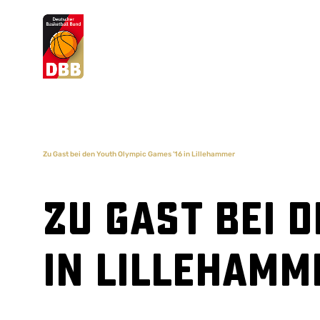
Suchvorschläge
Lorem Ipsum
Dolor Sit
Amet Valputo
Zu Gast bei den Youth Olympic Games ’16 in Lillehammer
Zu Gast bei 
in Lillehamm