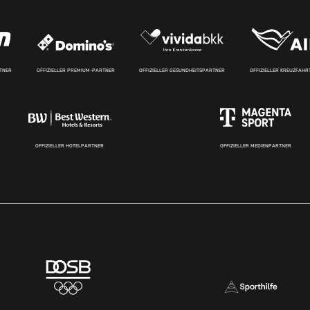
RTNER
OFFIZIELLER PREMIUM-PARTNER
OFFIZIELLER GESUNDHEITSPARTNER
OFFIZIELLER KREUZFAH
OFFIZIELLER HOTELPARTNER
OFFIZIELLER MEDIENPARTNER