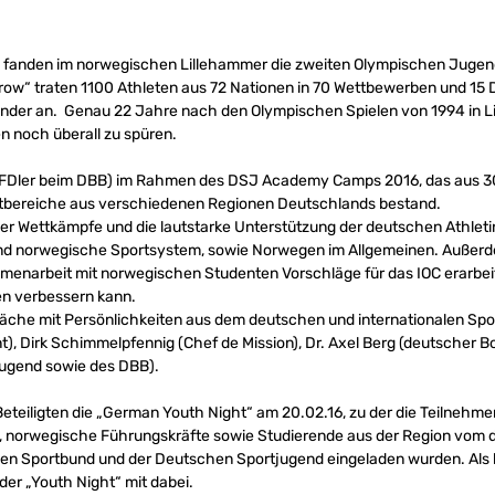
6 fanden im norwegischen Lillehammer die zweiten Olympischen Jugend
ow“ traten 1100 Athleten aus 72 Nationen in 70 Wettbewerben und 15 Di
nder an. Genau 22 Jahre nach den Olympischen Spielen von 1994 in L
n noch überall zu spüren.
(BFDler beim DBB) im Rahmen des DSJ Academy Camps 2016, das aus 3
tbereiche aus verschiedenen Regionen Deutschlands bestand.
er Wettkämpfe und die lautstarke Unterstützung der deutschen Athleti
nd norwegische Sportsystem, sowie Norwegen im Allgemeinen. Außerd
enarbeit mit norwegischen Studenten Vorschläge für das IOC erarbeit
n verbessern kann.
he mit Persönlichkeiten aus dem deutschen und internationalen Sport
 Dirk Schimmelpfennig (Chef de Mission), Dr. Axel Berg (deutscher Bo
jugend sowie des DBB).
e Beteiligten die „German Youth Night“ am 20.02.16, zu der die Teilneh
, norwegische Führungskräfte sowie Studierende aus der Region vom d
n Sportbund und der Deutschen Sportjugend eingeladen wurden. Als 
er „Youth Night“ mit dabei.