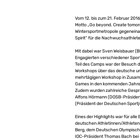
Vom 12. bis zum 21. Februar 201
Motto „Go beyond. Create tomorr
Wintersportmetropole gegeneina
Spirit“ für die Nachwuchsathlete
Mit dabei war Sven Weisbauer 
Engagierten verschiedener Spor
Teil des Camps war der Besuch d
Workshops über das deutsche u
mehrtägigen Workshop in Zusamm
Games in den kommenden Jahre
Zudem wurden zahlreiche Gespräc
Alfons Hörmann (DOSB-Präsident),
(Präsident der Deutschen Sport
Eines der Highlights war für all
deutschen Athletinnen/Athleten
Berg, dem Deutschen Olympische
IOC-Präsident Thomas Bach bei d