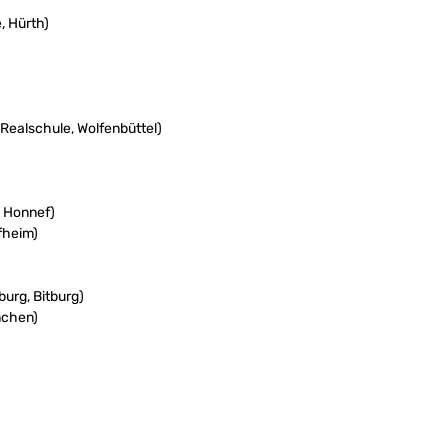
, Hürth)
Realschule, Wolfenbüttel)
d Honnef)
fheim)
urg, Bitburg)
nchen)