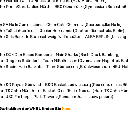
hr: Herner TC – TG Neuss Junior Tigers (H2K-Arena, Herne)
Uhr: RheinStars Ladies Hürth – BBC Osnabrück (Gymnasium Bonnstraße
hr: SV Halle Junior-Lions – ChemCats Chemnitz (Sportschulke Halle)
r: TuS Lichterfelde – Junior Hurricanes (Goethe-Oberschule, Berlin)
hr: Girls Baskets Braunschweig-Wolfenbüttel – ALBA BERLIN (Lessing-
Uhr: DJK Don Bosco Bamberg – Main Sharks (BasKIDhall, Bamberg)
Uhr: Dragons Rhöndorf – Team Mittelhessen (Gymnasium Hagerhof, Ba
Uhr: Rhein-Main Baskets – Team Südhessen (Brühlwiesenhalle NEU, Ho
hr: SG Royals Südwest – BSG Basket Ludwigsburg (Realschule plus Bitb
Uhr: TS Jahn München – Basket-Girls Rhein-Neckar (Halle TS Jahn Mü
hr: USC Freiburg – Pfalz Towers (Rundsporthalle, Ludwigsburg)
Statistiken der WNBL finden Sie
hier
.