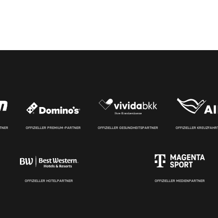
RTNER
OFFIZIELLER PREMIUM-PARTNER
OFFIZIELLER GESUNDHEITSPARTNER
OFFIZIELLER KREUZFAH
OFFIZIELLER HOTELPARTNER
OFFIZIELLER MEDIENPARTNER