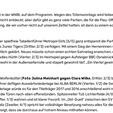
eht in der WNBL auf dem Programm. Wegen des Totensonntags wird teilw
icht entdeckt, aber dafür gibt es ganz viele Partien, die für die Play-Of
 die wir vorher nicht auf unserem Zettel hatten, ist dann zu einem e
r spielfreie Tabellenführer Metropol Girls (5/0) ganz entspannt die Par
 Junior Tigers (Dritter, 2/3) verfolgen. Mit einem Sieg der Hernerinnen 
tlich geklärt. Neuss müsste schon einen echten Sahnetag erwischen,
Ladies Hürth (Vierter, 2/3) im Heimspiel gegen Aufsteiger BBC Osnabrück
wohl in der Außenseiterrolle und stapelt gewohnt tief. „Ein Viertel gewi
Wolfenbüttel (
Foto Julina Meinhart gegen Clara Wilke
, Dritter, 2/3
hrer deftigen Auswärtsniederlage bei ALBA BERLIN (Vierter, 1/2) die G
derlage würde es für den Titelträger 2017 und 2016 anschließend wohl 
ie Türen nach oben offenstünden. Spitzenreiter TuS Lichterfelde (4/
ter, 1/3) wahren und ist klarer Favorit. Im „Ost-Duell“ zwischen den SV
 (Zweiter, 4/1) spricht bei vollzähliger Besetzung nahezu alles für die
zeigt, dass sie durchaus auf hohem Niveau mithalten können.