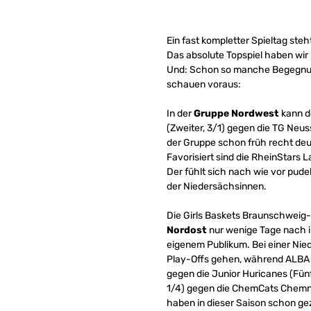
Ein fast kompletter Spieltag st
Das absolute Topspiel haben wir n
Und: Schon so manche Begegnung,
schauen voraus:
In der
Gruppe Nordwest
kann de
(Zweiter, 3/1) gegen die TG Neuss
der Gruppe schon früh recht deu
Favorisiert sind die RheinStars 
Der fühlt sich nach wie vor pudel
der Niedersächsinnen.
Die Girls Baskets Braunschweig-
Nordost
nur wenige Tage nach i
eigenem Publikum. Bei einer Nie
Play-Offs gehen, während ALBA d
gegen die Junior Huricanes (Fünf
1/4) gegen die ChemCats Chemnitz
haben in dieser Saison schon ge