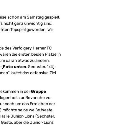
eise schon am Samstag gespielt.
fs nicht ganz unwichtig sind.
chten Topspiel geworden. Wir
tie des Verfolgery Herner TC
wären die ersten beiden Plätze in
 um daran etwas zu ändern.
 (
Foto unten
, Sechster, 1/4).
nnen“ lautet das defensive Ziel
) bekommen in der
Gruppe
elegenheit zur Revanche vor
nur noch um das Erreichen der
0) möchte seine weiße Weste
 Halle Junior-Lions (Sechster,
 Gäste, aber die Junior-Lions