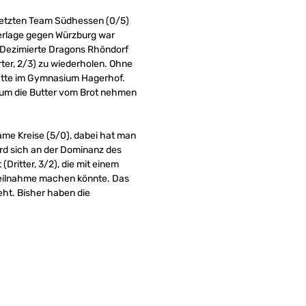
nletzten Team Südhessen (0/5)
ederlage gegen Würzburg war
g. Dezimierte Dragons Rhöndorf
rter, 2/3) zu wiederholen. Ohne
tätte im Gymnasium Hagerhof.
kaum die Butter vom Brot nehmen
ame Kreise (5/0), dabei hat man
ird sich an der Dominanz des
(Dritter, 3/2), die mit einem
-Teilnahme machen könnte. Das
teht. Bisher haben die