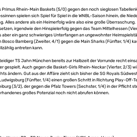
ss Primus Rhein-Main Baskets (5/0) gegen den noch sieglosen Tabelle
ssinnen spielen sich Spiel für Spiel in die WNBL-Saison hinein, die Ni
lag. Alles andere als ein Heimerfolg wäre also eine große Überraschun
n setzen, irgendwie den Hinspielerfolg gegen das Team Mittelhessen (Vie
das aber ein ganz schwieriges Unterfangen an ungewohnter Heimspiels
on Bosco Bamberg (Zweiter, 4/1) gegen die Main Sharks (Fünfter, 1/4) 
llzählig antreten kann.
rteidiger TS Jahn München bereits zur Halbzeit der Vorrunde recht eins
er gespielt. Auch gegen die Basket-Girls Rhein-Neckar (Vierter, 2/3) w
chts ändern. Gut aus der Affäre zieht sich bisher die SG Royals Südwest 
udwigsburg (Fünfter, 1/4) einen großen Schritt in Richtung Play-Off
iburg (3/2), der gegen die Pfalz Towers (Sechster, 1/4) in der Pflicht s
vorhandenes großes Potenzial noch nicht abrufen können.