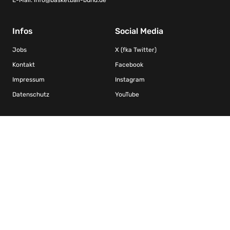
E-Mail:
info@basketball-bund.de
Infos
Social Media
Jobs
X (fka Twitter)
Kontakt
Facebook
Impressum
Instagram
Datenschutz
YouTube
Kooperationen/Ligen
FIBA Basketball-Weltverband
DRS – Deutscher Rollstuhlsportverband Basketball
Nachwuchs Basketball Bundesliga / Jugend Basketball Bundesliga
Weibliche Nachwuchs Basketball Bundesliga
Basketball Bundesliga Herren
2. Basketball Bundesliga Herren