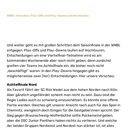
WNBL-Vorschau: Play-Offs und Play-Downs auf Hochtouren
Und weiter geht es mit großen Schritten dem Saisonfinale in der WNBL
entgegen. Play-Offs und Play-Downs laufen auf Hochtouren.
Entscheidungen um eine Viertelfinal-Teilnahme wird es am
kommenden Wochenende aber noch nicht geben, denn zunächst
greifen vier Teams ins Achtelfinale ein, die bisher noch nicht
„beschäftigt“ waren. In den Play-Downs hingegen gibt es
möglicherweise zwei (Vor)-Entscheidungen. Hier unsere Vorschau:
Achtelfinale Nord
Als Favorit fährt der SC Rist Wedel aus dem hohen Norden nach Köln.
Aber gänzlich ungefährdet scheint man nicht zu sein. Dazu sind die
Regio Ladies auch zu schwierig einzuschätzen. Es könnte eine offene
Partie werden. Gleiches gilt unserer Ansicht nach auch für das Spiel in
Chemnitz, wengleich doch Einiges für die Gastgeberinnen spricht. Der
Sieg gegen Braunschweig-Wolfenbüttel sollte Rückenwind geben,
aber die OSC Junior Panthers haben nichts zu verlieren. Und welche
der beiden Gruppen Nordwest und Nordost nun stärker ist, ist alles