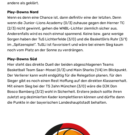
andere als geklärt.
Play-Downs Nord
Wenn es denn eine Chance ist, dann definitiv eine der letzten. Denn
wenn die Junior-Lions Academy (0/3) zuhause gegen den Herner TC
(2/3) nicht gewinnt, gehen die WNBL-Lichter ziemlich sicher aus.
Anderenfalls wird es noch einmal spannend. Keine bzw. ganz wenige
Sorgen haben der TuS Lichterfelde (3/0) und die BasketGirls Ruhr (3/1)
im „Spitzenspiel“. TuSLi ist favorisiert und wäre bei einem Sieg kaum
noch vom Platz an der Sonne zu verdrängen.
Play-Downs Süd
Hier steht das direkte Duell der beiden abgeschlagenen Teams
Basketball Team Saar-Mosel (0/3) und Main Sharks (1/4) im Blickpunkt.
Der Verlierer kann wohl endgültig für die Relegation planen, für den
Sieger gibt es noch einen Rest Hoffung auf den direkten Klassenerhalt.
Mit einem Sieg bei der TS Jahn München (3/0) wäre die DJK Don
Bosco Bamberg (3/2) wohl in Sicherheit. Erstere jedoch sollte ihren
zuletzt arg dezimierten Kader komplettieren können und dürfte dann
die Punkte in der bayerischen Landeshauptstadt behalten.