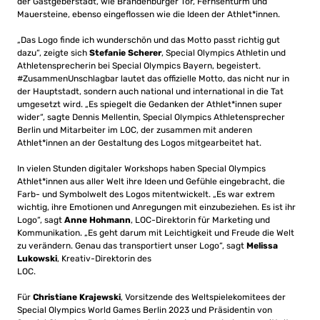
der Gastgeberstadt, wie Brandenburger Tor, Fernsehturm und
Mauersteine, ebenso eingeflossen wie die Ideen der Athlet*innen.
„Das Logo finde ich wunderschön und das Motto passt richtig gut
dazu“, zeigte sich
Stefanie Scherer
, Special Olympics Athletin und
Athletensprecherin bei Special Olympics Bayern, begeistert.
#ZusammenUnschlagbar lautet das offizielle Motto, das nicht nur in
der Hauptstadt, sondern auch national und international in die Tat
umgesetzt wird. „Es spiegelt die Gedanken der Athlet*innen super
wider“, sagte Dennis Mellentin, Special Olympics Athletensprecher
Berlin und Mitarbeiter im LOC, der zusammen mit anderen
Athlet*innen an der Gestaltung des Logos mitgearbeitet hat.
In vielen Stunden digitaler Workshops haben Special Olympics
Athlet*innen aus aller Welt ihre Ideen und Gefühle eingebracht, die
Farb- und Symbolwelt des Logos mitentwickelt. „Es war extrem
wichtig, ihre Emotionen und Anregungen mit einzubeziehen. Es ist ihr
Logo“, sagt
Anne Hohmann
, LOC-Direktorin für Marketing und
Kommunikation. „Es geht darum mit Leichtigkeit und Freude die Welt
zu verändern. Genau das transportiert unser Logo“, sagt
Melissa
Lukowski
, Kreativ-Direktorin des
LOC.
Für
Christiane Krajewski
, Vorsitzende des Weltspielekomitees der
Special Olympics World Games Berlin 2023 und Präsidentin von