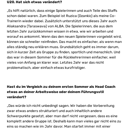
U20.
Hat sich etwas verändert?
„Es hilft natürlich, dass einige Spielerinnen und auch Teile des Staffs
schon dabei waren. Zum Beispiel ist Ruzica (Dzankic) als meine Co-
Trainerin wieder dabei. Zusätzlich unterstützt uns dieses Jahr auch
Aliaksandra (Taraswava) von ALBA. Die Spielerinnen, die aus dem
letzten Jahr zurückkommen wissen in etwa, wie wir arbeiten und
worauf es ankommt. Wenn das den neuen Spielerinnen vorgelebt wird,
können sie schneller reinfinden. Das macht es einfacher, als wenn man
alles ständig neu erklären muss. Grundsätzlich geht es immer darum,
sich in kurzer Zeit als Gruppe zu finden, sportlich und menschlich. Und
das war in diesem Sommer für die Rückkehrerinnen einfacher, weil
vieles von Anfang an klarer war. Letztes Jahr war das nicht
problematisch, aber einfach etwas kurzfristiger.
Hast du im Vergleich zu deinem ersten Sommer als Head Coach
etwas an deiner Arbeitsweise oder deinem Führungsstil
verändert?
„Das würde ich nicht unbedingt sagen. Wir haben die Vorbereitung
zwar etwas anders strukturiert und auch inhaltlich andere
Schwerpunkte gesetzt, aber man darf nicht vergessen, dass es eine
komplett andere Gruppe ist. Deshalb kann man vieles gar nicht eins zu
eins so machen wie im Jahr davor. Man startet immer mit einer