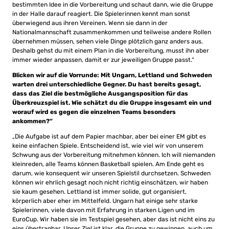
bestimmten Idee in die Vorbereitung und schaut dann, wie die Gruppe
in der Halle darauf reagiert. Die Spielerinnen kennt man sonst
überwiegend aus ihren Vereinen. Wenn sie dann in der
Nationalmannschaft zusammenkommen und teilweise andere Rollen
übernehmen müssen, sehen viele Dinge plötzlich ganz anders aus.
Deshalb gehst du mit einem Plan in die Vorbereitung, musst ihn aber
immer wieder anpassen, damit er zur jeweiligen Gruppe passt.“
Blicken wir auf die Vorrunde: Mit Ungarn, Lettland und Schweden
warten drei unterschiedliche Gegner. Du hast bereits gesagt,
dass das Ziel die bestmögliche Ausgangsposition für das
Überkreuzspiel ist. Wie schätzt du die Gruppe insgesamt ein und
worauf wird es gegen die einzelnen Teams besonders
ankommen?“
„Die Aufgabe ist auf dem Papier machbar, aber bei einer EM gibt es
keine einfachen Spiele. Entscheidend ist, wie viel wir von unserem
Schwung aus der Vorbereitung mitnehmen können. Ich will niemanden
kleinreden, alle Teams können Basketball spielen. Am Ende geht es
darum, wie konsequent wir unseren Spielstil durchsetzen. Schweden
können wir ehrlich gesagt noch nicht richtig einschätzen, wir haben
sie kaum gesehen. Lettland ist immer solide, gut organisiert,
körperlich aber eher im Mittelfeld. Ungarn hat einige sehr starke
Spielerinnen, viele davon mit Erfahrung in starken Ligen und im
EuroCup. Wir haben sie im Testspiel gesehen, aber das ist nicht eins zu
eins übertragbar. Unser Ziel ist klar, die Gruppe zu gewinnen, auch um