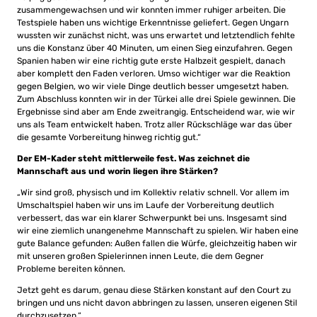
zusammengewachsen und wir konnten immer ruhiger arbeiten. Die
Testspiele haben uns wichtige Erkenntnisse geliefert. Gegen Ungarn
wussten wir zunächst nicht, was uns erwartet und letztendlich fehlte
uns die Konstanz über 40 Minuten, um einen Sieg einzufahren. Gegen
Spanien haben wir eine richtig gute erste Halbzeit gespielt, danach
aber komplett den Faden verloren. Umso wichtiger war die Reaktion
gegen Belgien, wo wir viele Dinge deutlich besser umgesetzt haben.
Zum Abschluss konnten wir in der Türkei alle drei Spiele gewinnen. Die
Ergebnisse sind aber am Ende zweitrangig. Entscheidend war, wie wir
uns als Team entwickelt haben. Trotz aller Rückschläge war das über
die gesamte Vorbereitung hinweg richtig gut.“
Der EM-Kader steht mittlerweile fest. Was zeichnet die
Mannschaft aus und worin liegen ihre Stärken?
„Wir sind groß, physisch und im Kollektiv relativ schnell. Vor allem im
Umschaltspiel haben wir uns im Laufe der Vorbereitung deutlich
verbessert, das war ein klarer Schwerpunkt bei uns. Insgesamt sind
wir eine ziemlich unangenehme Mannschaft zu spielen. Wir haben eine
gute Balance gefunden: Außen fallen die Würfe, gleichzeitig haben wir
mit unseren großen Spielerinnen innen Leute, die dem Gegner
Probleme bereiten können.
Jetzt geht es darum, genau diese Stärken konstant auf den Court zu
bringen und uns nicht davon abbringen zu lassen, unseren eigenen Stil
durchzusetzen.“