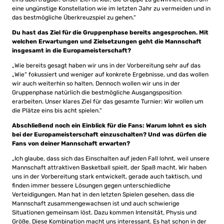
eine ungünstige Konstellation wie im letzten Jahr zu vermeiden und in
das bestmögliche Überkreuzspiel zu gehen.“
Du hast das Ziel für die Gruppenphase bereits angesprochen. Mit
welchen Erwartungen und Zielsetzungen geht die Mannschaft
insgesamt in die Europameisterschaft?
„Wie bereits gesagt haben wir uns in der Vorbereitung sehr auf das
„Wie“ fokussiert und weniger auf konkrete Ergebnisse, und das wollen
wir auch weiterhin so halten. Dennoch wollen wir uns in der
Gruppenphase natürlich die bestmögliche Ausgangsposition
erarbeiten. Unser klares Ziel für das gesamte Turnier: Wir wollen um
die Plätze eins bis acht spielen.“
Abschließend noch ein Einblick für die Fans: Warum lohnt es sich
bei der Europameisterschaft einzuschalten? Und was dürfen die
Fans von deiner Mannschaft erwarten?
„Ich glaube, dass sich das Einschalten auf jeden Fall lohnt, weil unsere
Mannschaft attraktiven Basketball spielt, der Spaß macht. Wir haben
uns in der Vorbereitung stark entwickelt, gerade auch taktisch, und
finden immer bessere Lösungen gegen unterschiedliche
Verteidigungen. Man hat in den letzten Spielen gesehen, dass die
Mannschaft zusammengewachsen ist und auch schwierige
Situationen gemeinsam löst. Dazu kommen Intensität, Physis und
Größe. Diese Kombination macht uns interessant. Es hat schon in der