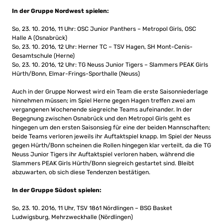
In der Gruppe Nordwest spielen:
So, 23. 10. 2016, 11 Uhr: OSC Junior Panthers – Metropol Girls, OSC
Halle A (Osnabrück)
So, 23. 10. 2016, 12 Uhr: Herner TC – TSV Hagen, SH Mont-Cenis-
Gesamtschule (Herne)
So, 23. 10. 2016, 12 Uhr: TG Neuss Junior Tigers – Slammers PEAK Girls
Hürth/Bonn, Elmar-Frings-Sporthalle (Neuss)
Auch in der Gruppe Norwest wird ein Team die erste Saisonniederlage
hinnehmen müssen; im Spiel Herne gegen Hagen treffen zwei am
vergangenen Wochenende siegreiche Teams aufeinander. In der
Begegnung zwischen Osnabrück und den Metropol Girls geht es
hingegen um den ersten Saisonsieg für eine der beiden Mannschaften;
beide Teams verloren jeweils ihr Auftaktspiel knapp. Im Spiel der Neuss
gegen Hürth/Bonn scheinen die Rollen hingegen klar verteilt, da die TG
Neuss Junior Tigers ihr Auftaktspiel verloren haben, während die
Slammers PEAK Girls Hürth/Bonn siegreich gestartet sind. Bleibt
abzuwarten, ob sich diese Tendenzen bestätigen.
In der Gruppe Südost spielen:
So, 23. 10. 2016, 11 Uhr, TSV 1861 Nördlingen – BSG Basket
Ludwigsburg, Mehrzweckhalle (Nördlingen)