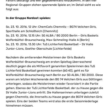
Favorit bestätigt und wer gegebenenfalls hinzukommt. In den vier
Regional-Gruppen stehen spannende Spiele an; im Detail sieht es wie
folgt aus:
In der Gruppe Nordost spielen:
So, 23. 10. 2016, 12 Uhr: ChemCats Chemnitz – BG74 Veilchen Girls,
Sporthalle am Schloßteich (Chemnitz)
So, 23. 10. 2016, 12.15 Uhr: SG ALBA / BG 2000 Berlin – Girls Baskets
Wolfenbüttel-Braunschweig, Max-Schmeling-Halle A (Berlin)
So, 23. 10. 2016, 13.30 Uhr: TuS Lichterfeld Basketball – SV Halle
Junior-Lions, Goethe-Oberschule (Lichterfelde)
Nachdem die amtierenden Meisterinnen der Girls Baskets
Wolfenbüttel-Braunschweig am ersten Spieltag überraschend
deutlich gegen die als Mitfavorit genannten Spielerinnen des TuS
Lichterfeld Basketball gewinnen konnten (60:43), geht es für
Wolfenbüttel-Braunschweig nach Berlin zur SG ALBA / BG 2000. Diese
waren am letzten Wochenende den BG 74 Veilchen Girls aus Göttingen
unterlegen, sodass die Meisterinnen wieder favorisiert in die Partie
gehen. Ebenso der TuS Lichterfelde Basketball, der zu Hause gegen die
SV Halle Junior-Lions antritt. Die Hallenserinnen unterlagen zuletzt
gegen Chemnitz, die ihrerseits zu Hause gegen die BG74 Veilchen Girls
spielen. Eins der beiden Teams wird also die erste Saisonniederlage
hinnehmen müssen.