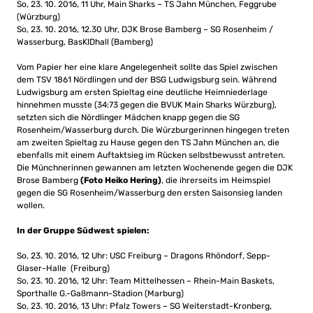
So, 23. 10. 2016, 11 Uhr, Main Sharks – TS Jahn München, Feggrube
(Würzburg)
So, 23. 10. 2016, 12.30 Uhr, DJK Brose Bamberg – SG Rosenheim /
Wasserburg, BasKIDhall (Bamberg)
Vom Papier her eine klare Angelegenheit sollte das Spiel zwischen
dem TSV 1861 Nördlingen und der BSG Ludwigsburg sein. Während
Ludwigsburg am ersten Spieltag eine deutliche Heimniederlage
hinnehmen musste (34:73 gegen die BVUK Main Sharks Würzburg),
setzten sich die Nördlinger Mädchen knapp gegen die SG
Rosenheim/Wasserburg durch. Die Würzburgerinnen hingegen treten
am zweiten Spieltag zu Hause gegen den TS Jahn München an, die
ebenfalls mit einem Auftaktsieg im Rücken selbstbewusst antreten.
Die Münchnerinnen gewannen am letzten Wochenende gegen die DJK
Brose Bamberg
(Foto Heiko Hering)
, die ihrerseits im Heimspiel
gegen die SG Rosenheim/Wasserburg den ersten Saisonsieg landen
wollen.
In der Gruppe Südwest spielen:
So, 23. 10. 2016, 12 Uhr: USC Freiburg – Dragons Rhöndorf, Sepp-
Glaser-Halle (Freiburg)
So, 23. 10. 2016, 12 Uhr: Team Mittelhessen – Rhein-Main Baskets,
Sporthalle G.-Gaßmann-Stadion (Marburg)
So, 23. 10. 2016, 13 Uhr: Pfalz Towers – SG Weiterstadt-Kronberg,