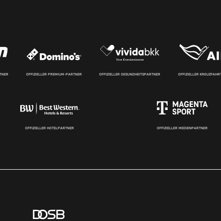
RTNER
OFFIZIELLER PREMIUM-PARTNER
OFFIZIELLER GESUNDHEITSPARTNER
OFFIZIELLER KREUZFAH
OFFIZIELLER HOTELPARTNER
OFFIZIELLER MEDIENPARTNER