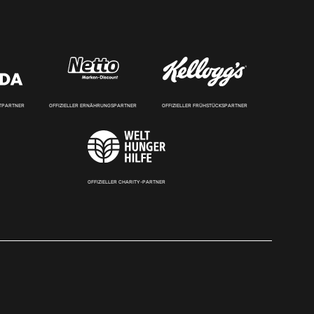
RTPARTNER
OFFIZIELLER ERNÄHRUNGSPARTNER
OFFIZIELLER FRÜHSTÜCKSPARTNER
OFFIZIELLER CHARITY-PARTNER