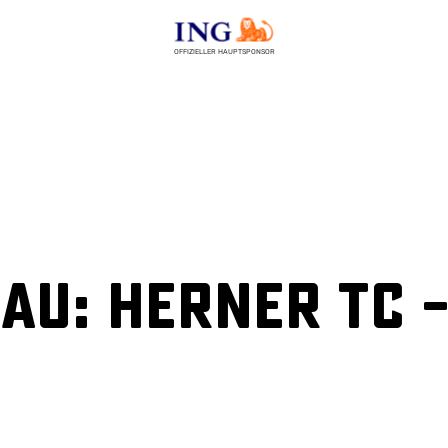
OFFIZIELLER HAUPTSPONSOR
u: Herner TC –