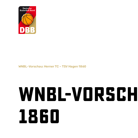
Suchvorschläge
Lorem Ipsum
Dolor Sit
Amet Valputo
WNBL-Vorschau: Herner TC – TSV Hagen 1860
WNBL-Vorscha
1860