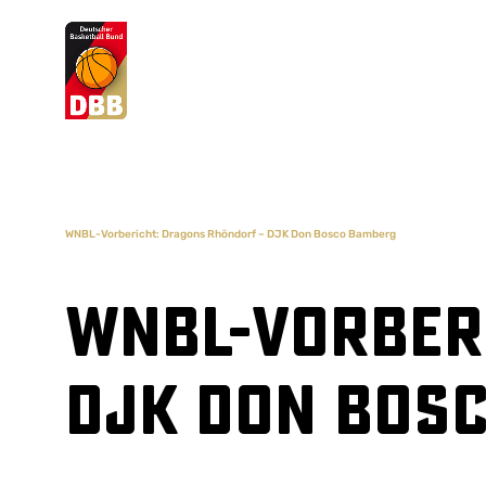
Suchvorschläge
Lorem Ipsum
Dolor Sit
Amet Valputo
WNBL-Vorbericht: Dragons Rhöndorf – DJK Don Bosco Bamberg
WNBL-Vorber
DJK Don Bos