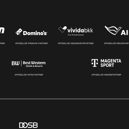
RTNER
OFFIZIELLER PREMIUM-PARTNER
OFFIZIELLER GESUNDHEITSPARTNER
OFFIZIELLER KREUZFAH
OFFIZIELLER HOTELPARTNER
OFFIZIELLER MEDIENPARTNER