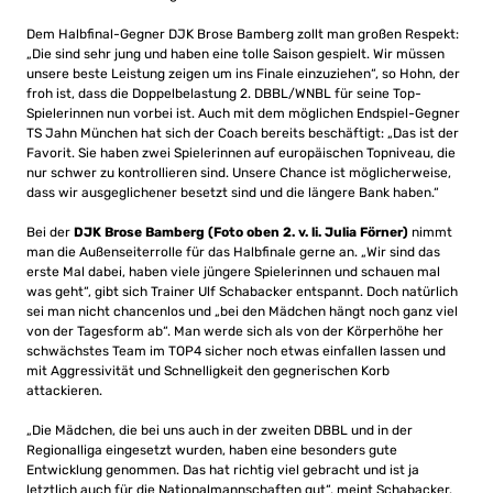
Dem Halbfinal-Gegner DJK Brose Bamberg zollt man großen Respekt:
„Die sind sehr jung und haben eine tolle Saison gespielt. Wir müssen
unsere beste Leistung zeigen um ins Finale einzuziehen“, so Hohn, der
froh ist, dass die Doppelbelastung 2. DBBL/WNBL für seine Top-
Spielerinnen nun vorbei ist. Auch mit dem möglichen Endspiel-Gegner
TS Jahn München hat sich der Coach bereits beschäftigt: „Das ist der
Favorit. Sie haben zwei Spielerinnen auf europäischen Topniveau, die
nur schwer zu kontrollieren sind. Unsere Chance ist möglicherweise,
dass wir ausgeglichener besetzt sind und die längere Bank haben.“
Bei der
DJK Brose Bamberg
(Foto oben 2. v. li. Julia Förner)
nimmt
man die Außenseiterrolle für das Halbfinale gerne an. „Wir sind das
erste Mal dabei, haben viele jüngere Spielerinnen und schauen mal
was geht“, gibt sich Trainer Ulf Schabacker entspannt. Doch natürlich
sei man nicht chancenlos und „bei den Mädchen hängt noch ganz viel
von der Tagesform ab“. Man werde sich als von der Körperhöhe her
schwächstes Team im TOP4 sicher noch etwas einfallen lassen und
mit Aggressivität und Schnelligkeit den gegnerischen Korb
attackieren.
„Die Mädchen, die bei uns auch in der zweiten DBBL und in der
Regionalliga eingesetzt wurden, haben eine besonders gute
Entwicklung genommen. Das hat richtig viel gebracht und ist ja
letztlich auch für die Nationalmannschaften gut“, meint Schabacker.