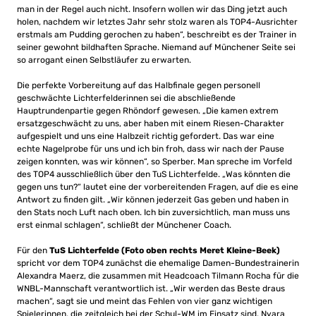
man in der Regel auch nicht. Insofern wollen wir das Ding jetzt auch
holen, nachdem wir letztes Jahr sehr stolz waren als TOP4-Ausrichter
erstmals am Pudding gerochen zu haben“, beschreibt es der Trainer in
seiner gewohnt bildhaften Sprache. Niemand auf Münchener Seite sei
so arrogant einen Selbstläufer zu erwarten.
Die perfekte Vorbereitung auf das Halbfinale gegen personell
geschwächte Lichterfelderinnen sei die abschließende
Hauptrundenpartie gegen Rhöndorf gewesen. „Die kamen extrem
ersatzgeschwächt zu uns, aber haben mit einem Riesen-Charakter
aufgespielt und uns eine Halbzeit richtig gefordert. Das war eine
echte Nagelprobe für uns und ich bin froh, dass wir nach der Pause
zeigen konnten, was wir können“, so Sperber. Man spreche im Vorfeld
des TOP4 ausschließlich über den TuS Lichterfelde. „Was könnten die
gegen uns tun?“ lautet eine der vorbereitenden Fragen, auf die es eine
Antwort zu finden gilt. „Wir können jederzeit Gas geben und haben in
den Stats noch Luft nach oben. Ich bin zuversichtlich, man muss uns
erst einmal schlagen“, schließt der Münchener Coach.
Für den
TuS Lichterfelde (Foto oben rechts Meret Kleine-Beek)
spricht vor dem TOP4 zunächst die ehemalige Damen-Bundestrainerin
Alexandra Maerz, die zusammen mit Headcoach Tilmann Rocha für die
WNBL-Mannschaft verantwortlich ist. „Wir werden das Beste draus
machen“, sagt sie und meint das Fehlen von vier ganz wichtigen
Spielerinnen, die zeitgleich bei der Schul-WM im Einsatz sind. Nyara