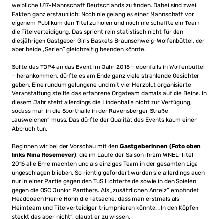
weibliche U17-Mannschaft Deutschlands zu finden. Dabei sind zwei
Fakten ganz erstaunlich: Noch nie gelang es einer Mannschaft vor
eigenem Publikum den Titel zu holen und noch nie schaffte ein Team
die Titelverteidigung. Das spricht rein statistisch nicht für den
diesjährigen Gastgeber Girls Baskets Braunschweig-Wolfenbüttel, der
aber beide „Serien“ gleichzeitig beenden könnte.
Sollte das TOP4 an das Event im Jahr 2015 – ebenfalls in Wolfenbüttel
– herankommen, dürfte es am Ende ganz viele strahlende Gesichter
geben. Eine rundum gelungene und mit viel Herzblut organisierte
Veranstaltung stellte das erfahrene Orgateam damals auf die Beine. In
diesem Jahr steht allerdings die Lindenhalle nicht zur Verfügung,
sodass man in die Sporthalle in der Ravensberger Straße
„ausweichen“ muss. Das dürfte der Qualität des Events kaum einen
Abbruch tun.
Beginnen wir bei der Vorschau mit den
Gastgeberinnen
(Foto oben
links Nina Rosemeyer)
, die im Laufe der Saison ihrem WNBL-Titel
2016 alle Ehre machten und als einziges Team in der gesamten Liga
ungeschlagen blieben. So richtig gefordert wurden sie allerdings auch
nur in einer Partie gegen den TuS Lichterfelde sowie in den Spielen
gegen die OSC Junior Panthers. Als „zusätzlichen Anreiz“ empfindet
Headcoach Pierre Hohn die Tatsache, dass man erstmals als
Heimteam und Titelverteidiger triumphieren könnte. „In den Köpfen
steckt das aber nicht“, glaubt er zu wissen.