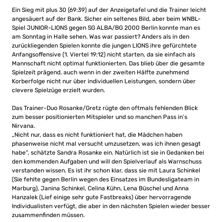
Ein Sieg mit plus 30 (69:39) auf der Anzeigetafel und die Trainer leicht
angesäuert auf der Bank. Sicher ein seltenes Bild, aber beim WNBL-
Spiel JUNIOR-LIONS gegen SG ALBA/BG 2000 Berlin konnte man es
am Sonntag in Halle sehen. Was war passiert? Anders als in den
zurückliegenden Spielen konnte die jungen LIONS ihre gefürchtete
Anfangsoffensive (1. Viertel 19:12) nicht starten, da sie einfach als
Mannschaft nicht optimal funktionierten. Das blieb über die gesamte
Spielzeit prägend, auch wenn in der zweiten Hälfte zunehmend
Korberfolge nicht nur über individuellen Leistungen, sondern über
clevere Spielzüge erzielt wurden.
Das Trainer-Duo Rosanke/Gretz rügte den oftmals fehlenden Blick
zum besser positionierten Mitspieler und so manchen Pass in’s
Nirvana.
„Nicht nur, dass es nicht funktioniert hat, die Mädchen haben
phasenweise nicht mal versucht umzusetzen, was ich ihnen gesagt
habe“, schätzte Sandra Rosanke ein. Natürlich ist sie in Gedanken bei
den kommenden Aufgaben und will den Spielverlauf als Warnschuss
verstanden wissen. Es ist ihr schon klar, dass sie mit Laura Schinkel
(Sie fehlte gegen Berlin wegen des Einsatzes im Bundesligateam in
Marburg), Janina Schinkel, Celina Kühn, Lena Büschel und Anna
Hanzalek (Lief einige sehr gute Fastbreaks) über hervorragende
Individualisten verfügt, die aber in den nächsten Spielen wieder besser
zusammenfinden müssen.