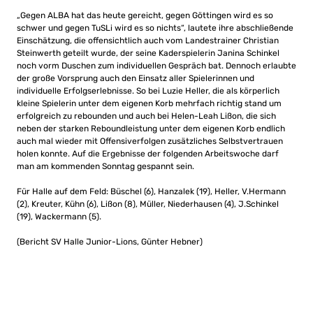
„Gegen ALBA hat das heute gereicht, gegen Göttingen wird es so
schwer und gegen TuSLi wird es so nichts“, lautete ihre abschließende
Einschätzung, die offensichtlich auch vom Landestrainer Christian
Steinwerth geteilt wurde, der seine Kaderspielerin Janina Schinkel
noch vorm Duschen zum individuellen Gespräch bat. Dennoch erlaubte
der große Vorsprung auch den Einsatz aller Spielerinnen und
individuelle Erfolgserlebnisse. So bei Luzie Heller, die als körperlich
kleine Spielerin unter dem eigenen Korb mehrfach richtig stand um
erfolgreich zu rebounden und auch bei Helen-Leah Lißon, die sich
neben der starken Reboundleistung unter dem eigenen Korb endlich
auch mal wieder mit Offensiverfolgen zusätzliches Selbstvertrauen
holen konnte. Auf die Ergebnisse der folgenden Arbeitswoche darf
man am kommenden Sonntag gespannt sein.
Für Halle auf dem Feld: Büschel (6), Hanzalek (19), Heller, V.Hermann
(2), Kreuter, Kühn (6), Lißon (8), Müller, Niederhausen (4), J.Schinkel
(19), Wackermann (5).
(Bericht SV Halle Junior-Lions, Günter Hebner)