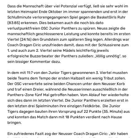
Dass die Mannschaft über viel Potenzial verfügt, ließ sie sehr wohl im
letzten Heimspiel Ende Oktober im immer spannenden und erst in der
Schlußminute verlorengegangenen Spiel gegen die BasketGirls Ruhr
(83:85) erkennen. Dies bekamen auch die noch bis dato
verlustpunktfreien OSC Junior Panthers zu spüren. Neuss zeigte die
mannschaftlich geschlossenere Leistung und konnte bereits im ersten
Viertel (24:16) den Grundstein zum späteren Sieg legen. Allerdings war
Coach Dragan Ciric unzufrieden damit, dass mit der Schlussirene zum
1. und auch zum 2. Viertel seine Mädels leichtfertig jeweils
erfolgreiche Buzzerbeater der Panthers zuließen: „Völlig unnötig“, so
sein bissiger Kommentar dazu.
In dem mit 11:7 von den Junior Tigers gewonnenen 3. Viertel mussten
beide Teams dem Tempo der ersten Halbzeit ein wenig Tribut zollen.
Der OSC verwertete seine beiden Chancen unter dem Neusser Korb
und traf einen Dreier, während die Neusserinnen ausschließlich in der
Panthers-Zone fünf Mal getroffen haben. Vom Ablauf her wiederholte
sich dies dann im letzten Viertel. Die Junior Panthers erzielten erst in
den letzten drei Spielminuten ihre einzigen Feldkörbe. Die Junior
Tigers dagegen bauten ihren Vorsprung auf 22 Punkte (35. Minute) aus
und konnten das Match dann mit 18 Punkten verdient nach Hause
bringen.
Ein zufriedenes Fazit zog der Neusser Coach Dragan Ciric: „Wir haben