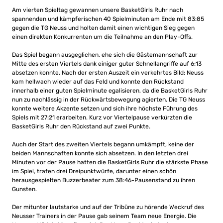
Am vierten Spieltag gewannen unsere BasketGirls Ruhr nach
spannenden und kämpferischen 40 Spielminuten am Ende mit 83:85
gegen die TG Neuss und holten damit einen wichtigen Sieg gegen
einen direkten Konkurrenten um die Teilnahme an den Play-Offs.
Das Spiel begann ausgeglichen, ehe sich die Gästemannschaft zur
Mitte des ersten Viertels dank einiger guter Schnellangriffe auf 6:13
absetzen konnte. Nach der ersten Auszeit ein verkehrtes Bild: Neuss
kam hellwach wieder auf das Feld und konnte den Rückstand
innerhalb einer guten Spielminute egalisieren, da die BasketGirls Ruhr
nun zu nachlässig in der Rückwärtsbewegung agierten. Die TG Neuss
konnte weitere Akzente setzen und sich ihre höchste Führung des
Spiels mit 27:21 erarbeiten. Kurz vor Viertelpause verkürzten die
BasketGirls Ruhr den Rückstand auf zwei Punkte.
Auch der Start des zweiten Viertels begann umkämpft, keine der
beiden Mannschaften konnte sich absetzen. In den letzten drei
Minuten vor der Pause hatten die BasketGirls Ruhr die stärkste Phase
im Spiel, trafen drei Dreipunktwürfe, darunter einen schön
herausgespielten Buzzerbeater zum 38:46-Pausenstand zu ihren
Gunsten.
Der mitunter lautstarke und auf der Tribüne zu hörende Weckruf des
Neusser Trainers in der Pause gab seinem Team neue Energie. Die