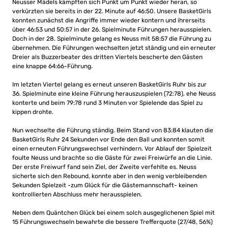
Neusser Mädels kämpften sich Punkt um Punkt wieder heran, so
verkürzten sie bereits in der 22. Minute auf 46:50. Unsere BasketGirls
konnten zunächst die Angriffe immer wieder kontern und ihrerseits
über 46:53 und 50:57 in der 26. Spielminute Führungen herausspielen.
Doch in der 28. Spielminute gelang es Neuss mit 58:57 die Führung zu
übernehmen. Die Führungen wechselten jetzt ständig und ein erneuter
Dreier als Buzzerbeater des dritten Viertels bescherte den Gästen
eine knappe 64:66-Führung.
Im letzten Viertel gelang es erneut unseren BasketGirls Ruhr bis zur
36. Spielminute eine kleine Führung herauszuspielen (72:78), ehe Neuss
konterte und beim 79:78 rund 3 Minuten vor Spielende das Spiel zu
kippen drohte.
Nun wechselte die Führung ständig. Beim Stand von 83:84 klauten die
BasketGirls Ruhr 24 Sekunden vor Ende den Ball und konnten somit
einen erneuten Führungswechsel verhindern. Vor Ablauf der Spielzeit
foulte Neuss und brachte so die Gäste für zwei Freiwürfe an die Linie.
Der erste Freiwurf fand sein Ziel, der Zweite verfehlte es. Neuss
sicherte sich den Rebound, konnte aber in den wenig verbleibenden
Sekunden Spielzeit -zum Glück für die Gästemannschaft- keinen
kontrollierten Abschluss mehr herausspielen.
Neben dem Quäntchen Glück bei einem solch ausgeglichenen Spiel mit
15 Führungswechseln bewahrte die bessere Trefferquote (27/48, 56%)