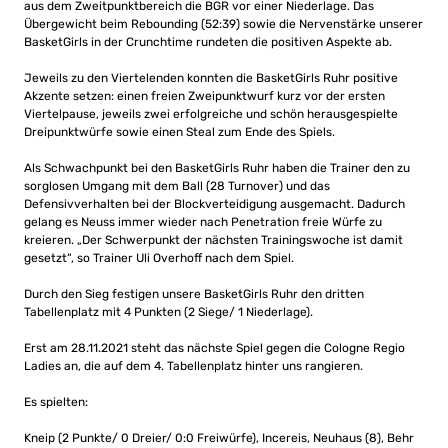
aus dem Zweitpunktbereich die BGR vor einer Niederlage. Das
Übergewicht beim Rebounding (52:39) sowie die Nervenstärke unserer
BasketGirls in der Crunchtime rundeten die positiven Aspekte ab.
Jeweils zu den Viertelenden konnten die BasketGirls Ruhr positive
Akzente setzen: einen freien Zweipunktwurf kurz vor der ersten
Viertelpause, jeweils zwei erfolgreiche und schön herausgespielte
Dreipunktwürfe sowie einen Steal zum Ende des Spiels.
Als Schwachpunkt bei den BasketGirls Ruhr haben die Trainer den zu
sorglosen Umgang mit dem Ball (28 Turnover) und das
Defensivverhalten bei der Blockverteidigung ausgemacht. Dadurch
gelang es Neuss immer wieder nach Penetration freie Würfe zu
kreieren. „Der Schwerpunkt der nächsten Trainingswoche ist damit
gesetzt“, so Trainer Uli Overhoff nach dem Spiel.
Durch den Sieg festigen unsere BasketGirls Ruhr den dritten
Tabellenplatz mit 4 Punkten (2 Siege/ 1 Niederlage).
Erst am 28.11.2021 steht das nächste Spiel gegen die Cologne Regio
Ladies an, die auf dem 4. Tabellenplatz hinter uns rangieren.
Es spielten:
Kneip (2 Punkte/ 0 Dreier/ 0:0 Freiwürfe), Incereis, Neuhaus (8), Behr