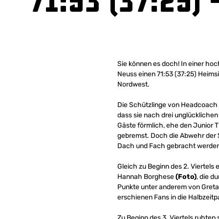
71:53 (37:25) 
Sie können es doch! In einer ho
Neuss einen 71:53 (37:25) Heimsi
Nordwest.
Die Schützlinge von Headcoach S
dass sie nach drei unglücklichen
Gäste förmlich, ehe den Junior 
gebremst. Doch die Abwehr der Sl
Dach und Fach gebracht werden
Gleich zu Beginn des 2. Viertels
Hannah Borghese
(Foto)
, die d
Punkte unter anderem von Greta 
erschienen Fans in die Halbzeitp
Zu Beginn des 3. Viertels ruhten