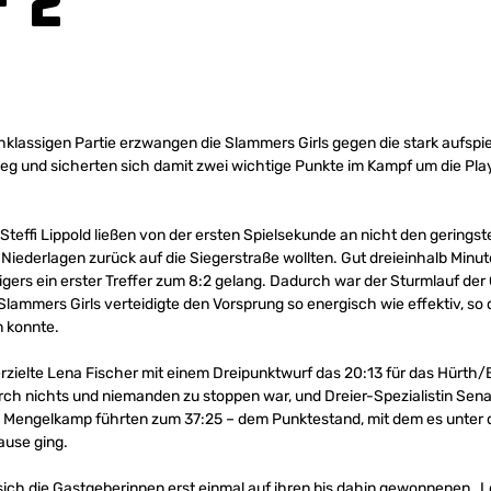
– 2
chklassigen Partie erzwangen die Slammers Girls gegen die stark aufsp
eg und sicherten sich damit zwei wichtige Punkte im Kampf um die Play
teffi Lippold ließen von der ersten Spielsekunde an nicht den gerings
 Niederlagen zurück auf die Siegerstraße wollten. Gut dreieinhalb Minut
Tigers ein erster Treffer zum 8:2 gelang. Dadurch war der Sturmlauf d
ammers Girls verteidigte den Vorsprung so energisch wie effektiv, so da
 konnte.
 erzielte Lena Fischer mit einem Dreipunktwurf das 20:13 für das Hürt
urch nichts und niemanden zu stoppen war, und Dreier-Spezialistin Sena
Mengelkamp führten zum 37:25 – dem Punktestand, mit dem es unter de
ause ging.
 sich die Gastgeberinnen erst einmal auf ihren bis dahin gewonnenen „