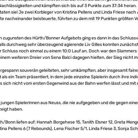
 Nachlässigkeiten und kämpften sich bis auf 3 Punkte zum 37:34 heran.
aten sie! Je zwei Korbleger von Kristina Pellens und Linda Friese nach A
te nacheinander beisteuerte, führten zu dem mit 19 Punkten größten 
n zugunsten des Hürth/Bonner Aufgebots ging es dann in das Schlussv
ls durchweg sehr überzeugend agierende Liv Gilles konnten zunächst
r Schluss noch einmal zu einem 10:0 Lauf an. Doch war den Slammers G
einem weiteren Dreier von Sena Balci dagegen hielten, der Sieg nicht
ergespann souverän geleiteten, sehr umkämpften, aber insgesamt faire
ls ein Team präsentiert, in dem jede einzelne Spielerin durch ihre indi
das sich nicht vom ersten Gegenwind aus der Bahn werfen lässt und mi
 jungen Spielerinnen aus Neuss, die nie aufgegeben und die gegen ein
zeigt haben.
h/Bonn liefen auf: Hannah Borgehese 15, Tanith Elsner 12, Greta Mengelk
stina Pellens 6 (7 Rebounds), Lena Fischer 5/1, Linda Friese 3, Sonja Sch