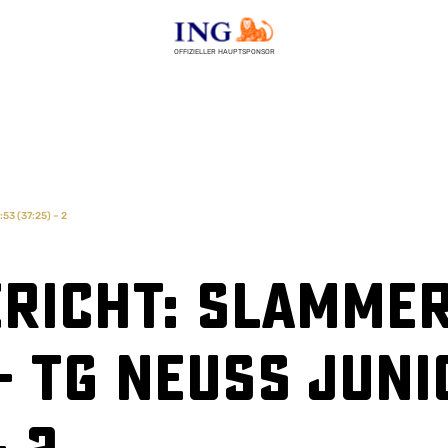
OFFIZIELLER HAUPTSPONSOR
53 (37:25) – 2
richt: Slammer
 TG Neuss Juni