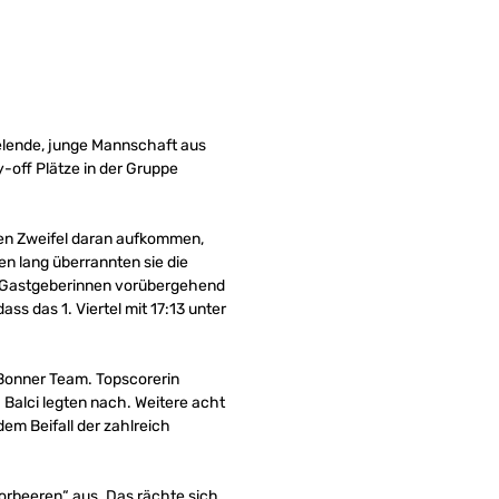
ielende, junge Mannschaft aus
-off Plätze in der Gruppe
ten Zweifel daran aufkommen,
en lang überrannten sie die
er Gastgeberinnen vorübergehend
ss das 1. Viertel mit 17:13 unter
h/Bonner Team. Topscorerin
 Balci legten nach. Weitere acht
m Beifall der zahlreich
Lorbeeren“ aus. Das rächte sich.