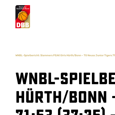
Suchvorschläge
Lorem Ipsum
Dolor Sit
Amet Valputo
WNBL-Spielbericht: Slammers PEAK Girls Hürth/Bonn – TG Neuss Junior Tigers 71:
WNBL-Spielbe
Hürth/Bonn –