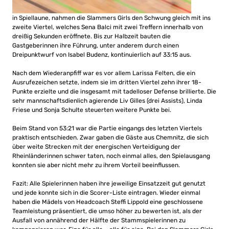
in Spiellaune, nahmen die Slammers Girls den Schwung gleich mit ins
zweite Viertel, welches Sena Balci mit zwei Treffern innerhalb von
dreißig Sekunden eröffnete. Bis zur Halbzeit bauten die
Gastgeberinnen ihre Führung, unter anderem durch einen
Dreipunktwurf von Isabel Budenz, kontinuierlich auf 33:15 aus.
Nach dem Wiederanpfiff war es vor allem Larissa Felten, die ein
Ausrufezeichen setzte, indem sie im dritten Viertel zehn ihrer 18-
Punkte erzielte und die insgesamt mit tadelloser Defense brillierte. Die
sehr mannschaftsdienlich agierende Liv Gilles (drei Assists), Linda
Friese und Sonja Schulte steuerten weitere Punkte bei.
Beim Stand von 53:21 war die Partie eingangs des letzten Viertels
praktisch entschieden. Zwar gaben die Gäste aus Chemnitz, die sich
über weite Strecken mit der energischen Verteidigung der
Rheinländerinnen schwer taten, noch einmal alles, den Spielausgang
konnten sie aber nicht mehr zu ihrem Vorteil beeinflussen.
Fazit: Alle Spielerinnen haben ihre jeweilige Einsatzzeit gut genutzt
und jede konnte sich in die Scorer-Liste eintragen. Wieder einmal
haben die Mädels von Headcoach Steffi Lippold eine geschlossene
Teamleistung präsentiert, die umso höher zu bewerten ist, als der
Ausfall von annährend der Hälfte der Stammspielerinnen zu