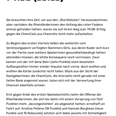
Sie brauchten ihre Zeit, um aus den „Startblöcken“ herauszukommen,
aber nachdem die Rheinländerinnen den Anfang des roten Fadens
einmal gefunden hatten, waren sie auf ihrem Weg zum 74:38-Erfolg
gegen die ChemCats aus Chemnitz nicht mehr aufzuhalten.
Zu Beginn des ersten Viertels ließen die weiterhin vom
Verletzungspech verfolgten Slammers Girls, aus deren Kader sich kurz
vor der Partie zwei weitere Spielerinnen gesundheitsbedingt hatten
abmelden müssen, die letzte Konsequenz noch vermissen. Zwar
kamen von der mit Sena Balci (zehn Punkte) stark besetzten
Aufbauposition immer wieder Impulse nach vorne, doch wollten und
wollten die Körbe zunächst nicht fallen. Glück aus der Sicht der
Gastgeberinnen: die ChemCats, die ihrerseits nicht gerade mit einer
tiefen Bank angereist waren, taten sich mit der Verwertung ihrer
Chancen ebenfalls schwer.
Erst gegen Ende des ersten Spielabschnitts nahm die Offense der
Rheinländerinnen, die sich bis dahin mit einem Vorsprung von fünf
Punkten mehr „davongestohlen“ als abgesetzt hatten, ernsthaft an
Fahrt auf. Kristina Pellens (18 Punkte) und Hannah Borghese (neun
Punkte und 15 Rebounds) setzten sich dabei jeweils mit Schnelligkeit