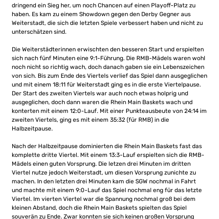
dringend ein Sieg her, um noch Chancen auf einen Playoff-Platz zu
haben. Es kam zu einem Showdown gegen den Derby Gegner aus
Weiterstadt, die sich die letzten Spiele verbessert haben und nicht zu
unterschätzen sind.
Die Weiterstädterinnen erwischten den besseren Start und erspielten
sich nach fünf Minuten eine 9:1-Führung. Die RMB-Mädels waren wohl
noch nicht so richtig wach, doch danach gaben sie ein Lebenszeichen
von sich. Bis zum Ende des Viertels verlief das Spiel dann ausgeglichen
und mit einem 18:11 für Weiterstadt ging es in die erste Viertelpause.
Der Start des zweiten Viertels war auch noch etwas holprig und
ausgeglichen, doch dann waren die Rhein Main Baskets wach und
konterten mit einem 12:0-Lauf. Mit einer Punkteausbeute von 24:14 im
zweiten Viertels, ging es mit einem 35:32 (für RMB) in die
Halbzeitpause.
Nach der Halbzeitpause dominierten die Rhein Main Baskets fast das
komplette dritte Viertel. Mit einem 13:3-Lauf erspielten sich die RMB-
Mädels einen guten Vorsprung. Die letzen drei Minuten im dritten
Viertel nutze jedoch Weiterstadt, um diesen Vorsprung zunichte zu
machen. In den letzten drei Minuten kam die SGW nochmal in Fahrt
und machte mit einem 9:0-Lauf das Spiel nochmal eng für das letzte
Viertel. Im vierten Viertel war die Spannung nochmal groß bei dem
kleinen Abstand, doch die Rhein Main Baskets spielten das Spiel
souverän zu Ende. Zwar konnten sie sich keinen großen Vorsprung