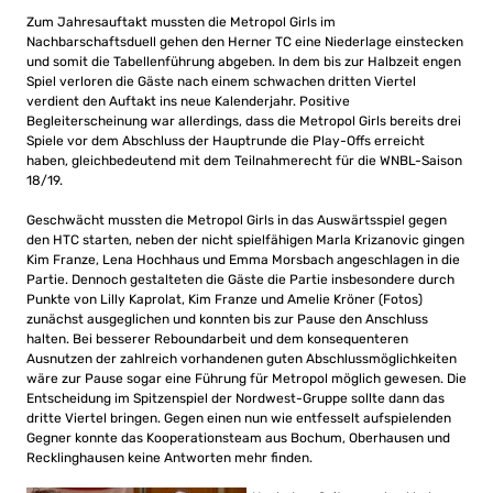
Zum Jahresauftakt mussten die Metropol Girls im
Nachbarschaftsduell gehen den Herner TC eine Niederlage einstecken
und somit die Tabellenführung abgeben. In dem bis zur Halbzeit engen
Spiel verloren die Gäste nach einem schwachen dritten Viertel
verdient den Auftakt ins neue Kalenderjahr. Positive
Begleiterscheinung war allerdings, dass die Metropol Girls bereits drei
Spiele vor dem Abschluss der Hauptrunde die Play-Offs erreicht
haben, gleichbedeutend mit dem Teilnahmerecht für die WNBL-Saison
18/19.
Geschwächt mussten die Metropol Girls in das Auswärtsspiel gegen
den HTC starten, neben der nicht spielfähigen Marla Krizanovic gingen
Kim Franze, Lena Hochhaus und Emma Morsbach angeschlagen in die
Partie. Dennoch gestalteten die Gäste die Partie insbesondere durch
Punkte von Lilly Kaprolat, Kim Franze und Amelie Kröner (Fotos)
zunächst ausgeglichen und konnten bis zur Pause den Anschluss
halten. Bei besserer Reboundarbeit und dem konsequenteren
Ausnutzen der zahlreich vorhandenen guten Abschlussmöglichkeiten
wäre zur Pause sogar eine Führung für Metropol möglich gewesen. Die
Entscheidung im Spitzenspiel der Nordwest-Gruppe sollte dann das
dritte Viertel bringen. Gegen einen nun wie entfesselt aufspielenden
Gegner konnte das Kooperationsteam aus Bochum, Oberhausen und
Recklinghausen keine Antworten mehr finden.