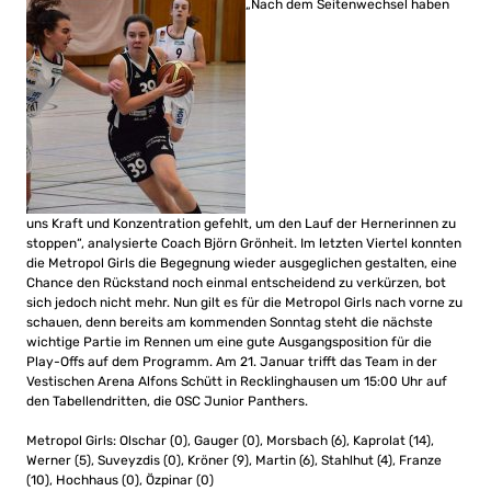
„Nach dem Seitenwechsel haben
uns Kraft und Konzentration gefehlt, um den Lauf der Hernerinnen zu
stoppen“, analysierte Coach Björn Grönheit. Im letzten Viertel konnten
die Metropol Girls die Begegnung wieder ausgeglichen gestalten, eine
Chance den Rückstand noch einmal entscheidend zu verkürzen, bot
sich jedoch nicht mehr. Nun gilt es für die Metropol Girls nach vorne zu
schauen, denn bereits am kommenden Sonntag steht die nächste
wichtige Partie im Rennen um eine gute Ausgangsposition für die
Play-Offs auf dem Programm. Am 21. Januar trifft das Team in der
Vestischen Arena Alfons Schütt in Recklinghausen um 15:00 Uhr auf
den Tabellendritten, die OSC Junior Panthers.
Metropol Girls: Olschar (0), Gauger (0), Morsbach (6), Kaprolat (14),
Werner (5), Suveyzdis (0), Kröner (9), Martin (6), Stahlhut (4), Franze
(10), Hochhaus (0), Özpinar (0)