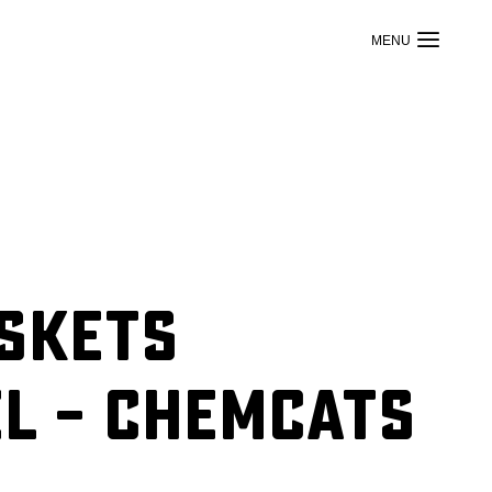
askets
l – ChemCats