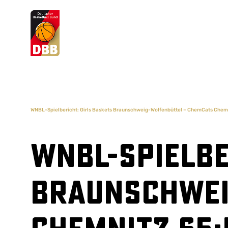
Suchvorschläge
Lorem Ipsum
Dolor Sit
Amet Valputo
WNBL-Spielbericht: Girls Baskets Braunschweig-Wolfenbüttel – ChemCats Chemn
WNBL-Spielbe
Braunschwei