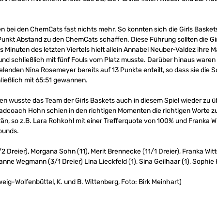
uten bei den ChemCats fast nichts mehr. So konnten sich die Girls Baske
Punkt Abstand zu den ChemCats schaffen. Diese Führung sollten die Gi
 Minuten des letzten Viertels hielt allein Annabel Neuber-Valdez ihre 
ß und schließlich mit fünf Fouls vom Platz musste. Darüber hinaus waren
ielenden Nina Rosemeyer bereits auf 13 Punkte enteilt, so dass sie die
ließlich mit 65:51 gewannen.
sen wusste das Team der Girls Baskets auch in diesem Spiel wieder zu
adcoach Hohn schien in den richtigen Momenten die richtigen Worte zu
än, so z.B. Lara Rohkohl mit einer Trefferquote von 100% und Franka W
ounds.
 Dreier), Morgana Sohn (11), Merit Brennecke (11/1 Dreier), Franka Witt
hanne Wegmann (3/1 Dreier) Lina Lieckfeld (1), Sina Geilhaar (1), Sophi
eig-Wolfenbüttel, K. und B. Wittenberg, Foto: Birk Meinhart)