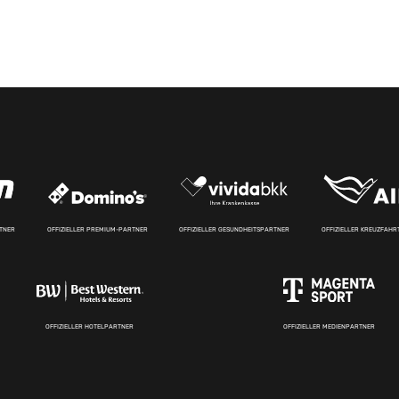
RTNER
OFFIZIELLER PREMIUM-PARTNER
OFFIZIELLER GESUNDHEITSPARTNER
OFFIZIELLER KREUZFAH
OFFIZIELLER HOTELPARTNER
OFFIZIELLER MEDIENPARTNER