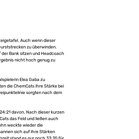
zeigetafel. Auch wenn dieser
 Durststrecken zu überwinden.
uf der Bank sitzen und Headcoach
Ergebnis nicht hoch genug zu
alspielerin Elea Gaba zu
lten die ChemCats ihre Stärke bei
 Dreipunktelinie sorgten nach dem
f 24:21 davon. Nach dieser kurzen
Cats das Feld und ließen auch
Hohn weckte wieder die
sannen sich auf ihre Stärken
zeit stand es nur noch 33:35 für