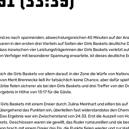
1 (33:35)
 stand es nach spannenden, abwechslungsreichen 40 Minuten auf der An
ren in den ersten drei Vierteln auf Seiten der Girls Baskets deutliche
ass inzwischen vier Leistungsträgerinnen der Girls Baskets verletzt a
en Verfolger mit besonderer Spannung erwartete, ist dieses deutliche 
sich die Girls Baskets vor allem darauf, in der Zone die Würfe von Nation
von Merit Brennecke ließ ihr tatsächlich keine Chance, aber dafür spie
örbe fielen sicherer als bei den Girls Baskets und drei Treffer von der
ergebnis in Höhe von 13:17 für die Gäste.
 Girls Baskets mit einem Dreier durch Julina Meinhart und eilten bis au
übergehend das Punkten ein, überließen fast widerstandslos den Chem
 Das Ergebnis war ein Zwischenstand von 24:33. Erst die Auszeit von 
kets. Geschlossen waren sie gewillt, das Ruder rumzureißen und sie be
brach mit einem Dreier das Eis, die Punkte fielen wieder und zur Halb