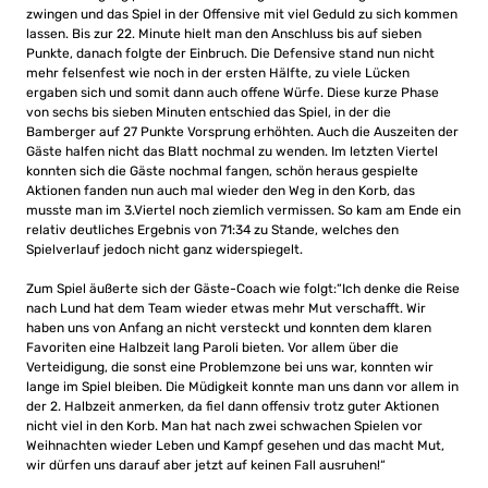
zwingen und das Spiel in der Offensive mit viel Geduld zu sich kommen
lassen. Bis zur 22. Minute hielt man den Anschluss bis auf sieben
Punkte, danach folgte der Einbruch. Die Defensive stand nun nicht
mehr felsenfest wie noch in der ersten Hälfte, zu viele Lücken
ergaben sich und somit dann auch offene Würfe. Diese kurze Phase
von sechs bis sieben Minuten entschied das Spiel, in der die
Bamberger auf 27 Punkte Vorsprung erhöhten. Auch die Auszeiten der
Gäste halfen nicht das Blatt nochmal zu wenden. Im letzten Viertel
konnten sich die Gäste nochmal fangen, schön heraus gespielte
Aktionen fanden nun auch mal wieder den Weg in den Korb, das
musste man im 3.Viertel noch ziemlich vermissen. So kam am Ende ein
relativ deutliches Ergebnis von 71:34 zu Stande, welches den
Spielverlauf jedoch nicht ganz widerspiegelt.
Zum Spiel äußerte sich der Gäste-Coach wie folgt:“Ich denke die Reise
nach Lund hat dem Team wieder etwas mehr Mut verschafft. Wir
haben uns von Anfang an nicht versteckt und konnten dem klaren
Favoriten eine Halbzeit lang Paroli bieten. Vor allem über die
Verteidigung, die sonst eine Problemzone bei uns war, konnten wir
lange im Spiel bleiben. Die Müdigkeit konnte man uns dann vor allem in
der 2. Halbzeit anmerken, da fiel dann offensiv trotz guter Aktionen
nicht viel in den Korb. Man hat nach zwei schwachen Spielen vor
Weihnachten wieder Leben und Kampf gesehen und das macht Mut,
wir dürfen uns darauf aber jetzt auf keinen Fall ausruhen!“