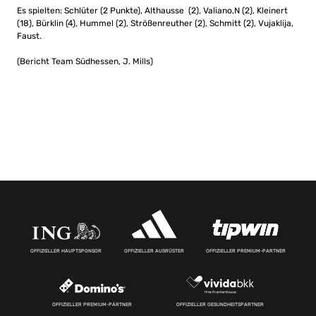
Es spielten: Schlüter (2 Punkte), Althausse (2), Valiano,N (2), Kleinert
(18), Bürklin (4), Hummel (2), Strößenreuther (2), Schmitt (2), Vujaklija,
Faust.
(Bericht Team Südhessen, J. Mills)
OFFIZIELLER HAUPTSPONSOR
OFFIZIELLER AUSRÜSTER
OFFIZIELLER PREMIUM-PARTNER
OFFIZIELLER PREMIUM-PARTNER
OFFIZIELLER GESUNDHEITSPARTNER