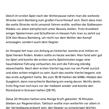
Gleich im ersten Spiel nach der Winterpause nahm man die weiteste
Strecke nach Bamberg zum großen Favoritenauf sich. Doch dass man
die weite Strecke nicht umsonst fahren wollte, wollten die Südhessen-
Mädels vor allem kämpferisch unter Beweis stellen. Trotz Krankheit
einiger Spielerinnen und Schulferien in Hessen fuhr man zu zehnt zur
DJK Don Bosco Bamberg, um nicht nur dem Wetter den Kampf
anzusagen, sondern auch dem Gegner.
Im Hinspiel lief man von Anfang an hinterher, konnte erst mitten im
Spiel hienein finden. Anders sollte es heute werden. Man fand sehr gut
ins Spiel und konnte die ersten sechs Spielminuten sogar eine
hauchdünne Führung verbuchen, bis sich die Führung ständig
abwechselte. Nach dem ersten Viertel lag man nur ein Punkt zurück
und alles schien möglich zu sein. Auch das zweite Viertel begann, wie
das erste aufgehört hatte. Bis zum 18:18 hielten die WNBL-Mädels den
Ausgleich, dann marschierte Bamberg ein wenig davon. Nichts desto
trotz fing man sich kurz vor der Halbzeit wieder und konnte den
Rückstand in Grenzen halten (28:19).
Diese 20 Minuten hatten eine Menge Kraft gekostet, 15 Minuten
blieben zur Regeneration. Taktisch wollte man weiterhin vor allem in
der Verteidigung präsent sein, den Gegner zu schwierigen Würfen