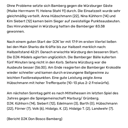
Ohne Probleme setzte sich Bamberg gegen die Würzburger Gäste
(Maike Herrmann 11, Helena Stahl 11) durch. Die Einsatzzeit wurde sehr
gleichmäßig verteilt. Anna Hübschmann (22), Nina Kühhorn (14) und
Kim Siebert (12) kamen beim Sieger auf zweistellige Punkteausbeuten.
Das Hinrundenspiel in Würzburg hatten die Bamberger 83:38
gewonnen.
Nach einem guten Start der DJK´ler mit 17:9 im ersten Viertel ließen
bei den Main Sharks die Kräfte bis zur Halbzeit merklich nach:
Halbzeitstand 42:21. Danach erwischte Würzburg den besseren Start.
Die DJK-Mädels agierten unglücklich. Die Bamberger Bälle kullerten
fünf Minuten lang nicht in den Korb. Seitens Würzburg war die
Ausbeute besser (56:30). Am Ende reagierten die Bamberger Krokodile
wieder schneller und kamen durch erzwungene Ballgewinne zu
leichten Fastbreakpunkten. Eine gute Leistung zeigte Anna
Hübschmann mit hoher Trefferquote (10-13 plus 2-2 Freiwürfe).
Am nächsten Sonntag geht es nach Mittelhessen im letzten Spiel des
Jahres gegen die Spielgemeinschaft Marburg/ Grünberg.
DJK: Kühhorn (14), Siebert (12), Edelmann (3), Barth (0), Hübschmann
(22), Förner (7), Volk (6), Hidalgo, K. (2), Hidalgo T. (2), Landwehr (7).
(Bericht DJK Don Bosco Bamberg)