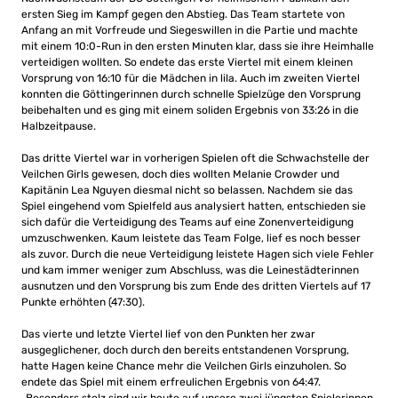
ersten Sieg im Kampf gegen den Abstieg. Das Team startete von
Anfang an mit Vorfreude und Siegeswillen in die Partie und machte
mit einem 10:0-Run in den ersten Minuten klar, dass sie ihre Heimhalle
verteidigen wollten. So endete das erste Viertel mit einem kleinen
Vorsprung von 16:10 für die Mädchen in lila. Auch im zweiten Viertel
konnten die Göttingerinnen durch schnelle Spielzüge den Vorsprung
beibehalten und es ging mit einem soliden Ergebnis von 33:26 in die
Halbzeitpause.
Das dritte Viertel war in vorherigen Spielen oft die Schwachstelle der
Veilchen Girls gewesen, doch dies wollten Melanie Crowder und
Kapitänin Lea Nguyen diesmal nicht so belassen. Nachdem sie das
Spiel eingehend vom Spielfeld aus analysiert hatten, entschieden sie
sich dafür die Verteidigung des Teams auf eine Zonenverteidigung
umzuschwenken. Kaum leistete das Team Folge, lief es noch besser
als zuvor. Durch die neue Verteidigung leistete Hagen sich viele Fehler
und kam immer weniger zum Abschluss, was die Leinestädterinnen
ausnutzen und den Vorsprung bis zum Ende des dritten Viertels auf 17
Punkte erhöhten (47:30).
Das vierte und letzte Viertel lief von den Punkten her zwar
ausgeglichener, doch durch den bereits entstandenen Vorsprung,
hatte Hagen keine Chance mehr die Veilchen Girls einzuholen. So
endete das Spiel mit einem erfreulichen Ergebnis von 64:47.