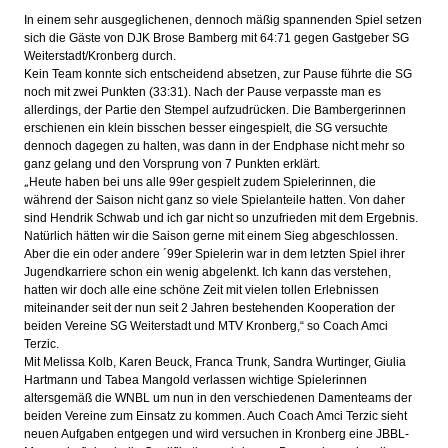
In einem sehr ausgeglichenen, dennoch mäßig spannenden Spiel setzen
sich die Gäste von DJK Brose Bamberg mit 64:71 gegen Gastgeber SG
Weiterstadt/Kronberg durch.
Kein Team konnte sich entscheidend absetzen, zur Pause führte die SG
noch mit zwei Punkten (33:31). Nach der Pause verpasste man es
allerdings, der Partie den Stempel aufzudrücken. Die Bambergerinnen
erschienen ein klein bisschen besser eingespielt, die SG versuchte
dennoch dagegen zu halten, was dann in der Endphase nicht mehr so
ganz gelang und den Vorsprung von 7 Punkten erklärt.
„
Heute haben bei uns alle 99er gespielt zudem Spielerinnen, die
während der Saison nicht ganz so viele Spielanteile hatten. Von daher
sind Hendrik Schwab und ich gar nicht so unzufrieden mit dem Ergebnis.
Natürlich hätten wir die Saison gerne mit einem Sieg abgeschlossen.
Aber die ein oder andere ´99er Spielerin war in dem letzten Spiel ihrer
Jugendkarriere schon ein wenig abgelenkt. Ich kann das verstehen,
hatten wir doch alle eine schöne Zeit mit vielen tollen Erlebnissen
miteinander seit der nun seit 2 Jahren bestehenden Kooperation der
beiden Vereine SG Weiterstadt und MTV Kronberg,“ so Coach Amci
Terzic.
Mit Melissa Kolb, Karen Beuck, Franca Trunk, Sandra Wurtinger, Giulia
Hartmann und Tabea Mangold verlassen wichtige Spielerinnen
altersgemäß die WNBL um nun in den verschiedenen Damenteams der
beiden Vereine zum Einsatz zu kommen. Auch Coach Amci Terzic sieht
neuen Aufgaben entgegen und wird versuchen in Kronberg eine JBBL-