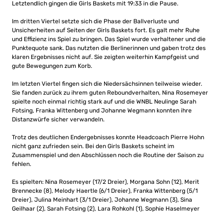
Letztendlich gingen die Girls Baskets mit 19:33 in die Pause.
Im dritten Viertel setzte sich die Phase der Ballverluste und
Unsicherheiten auf Seiten der Girls Baskets fort. Es galt mehr Ruhe
und Effizienz ins Spiel zu bringen. Das Spiel wurde verhaltener und die
Punktequote sank. Das nutzten die Berlinerinnen und gaben trotz des
klaren Ergebnisses nicht auf. Sie zeigten weiterhin Kampfgeist und
gute Bewegungen zum Korb.
Im letzten Viertel fingen sich die Niedersächsinnen teilweise wieder.
Sie fanden zurück zu ihrem guten Reboundverhalten, Nina Rosemeyer
spielte noch einmal richtig stark auf und die WNBL Neulinge Sarah
Fotsing, Franka Wittenberg und Johanne Wegmann konnten ihre
Distanzwürfe sicher verwandeln.
Trotz des deutlichen Endergebnisses konnte Headcoach Pierre Hohn
nicht ganz zufrieden sein. Bei den Girls Baskets scheint im
Zusammenspiel und den Abschlüssen noch die Routine der Saison zu
fehlen.
Es spielten: Nina Rosemeyer (17/2 Dreier), Morgana Sohn (12), Merit
Brennecke (8), Melody Haertle (6/1 Dreier), Franka Wittenberg (5/1
Dreier), Julina Meinhart (3/1 Dreier), Johanne Wegmann (3), Sina
Geilhaar (2), Sarah Fotsing (2), Lara Rohkohl (1), Sophie Haselmeyer