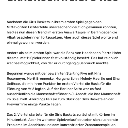
Nachdem die Girls Baskets in ihrem ersten Spiel gegen den
Mitfavoriten Lichterfelde überraschend deutlich gewinnen konnten,
hieß es nun diesen Trend im ersten Auswärtsspiel in Berlin gegen die
Albatrosspielerinnen fortzusetzen. Aber auch dieses Spiel wollte erst
einmal gewonnen werden.
Anders als beim ersten Spiel war die Bank von Headcoach Pierre Hohn
diesmal mit 11 Spielerinnen fast vollständig besetzt. Das bot reichlich
Wechselmöglichkeit, von der er durchgängig Gebrauch machte.
Begonnen wurde mit der bewährten Starting Five mit Nina
Rosemeyer, Merit Brennecke, Morgana Sohn, Melody Haertle und Sina
Geilhaar, die mit ihren Punkten im ersten Viertel die Basis für die
Führung von 9:16 legten. Auf der Berliner Seite war es fast
ausschließlich die Mannschaftsführerin J. Abbott, die ihre Mannschaft
im Spiel hielt. Allerdings ließ sie zum Glück der Girls Baskets an der
Freiwurflinie einige Punkte liegen.
Das 2. Viertel startete für die Girls Baskets zunächst mit Körben im
Minutentakt. Aber im weiteren Spielverlauf deuteten sich auch erste
Probleme im Abschluss und dem konzentrierten Zusammenspiel an.