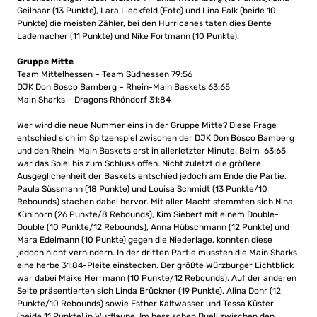
Geilhaar (13 Punkte), Lara Lieckfeld (Foto) und Lina Falk (beide 10
Punkte) die meisten Zähler, bei den Hurricanes taten dies Bente
Lademacher (11 Punkte) und Nike Fortmann (10 Punkte).
Gruppe Mitte
Team Mittelhessen – Team Südhessen 79:56
DJK Don Bosco Bamberg – Rhein-Main Baskets 63:65
Main Sharks – Dragons Rhöndorf 31:84
Wer wird die neue Nummer eins in der Gruppe Mitte? Diese Frage
entschied sich im Spitzenspiel zwischen der DJK Don Bosco Bamberg
und den Rhein-Main Baskets erst in allerletzter Minute. Beim 63:65
war das Spiel bis zum Schluss offen. Nicht zuletzt die größere
Ausgeglichenheit der Baskets entschied jedoch am Ende die Partie.
Paula Süssmann (18 Punkte) und Louisa Schmidt (13 Punkte/10
Rebounds) stachen dabei hervor. Mit aller Macht stemmten sich Nina
Kühlhorn (26 Punkte/8 Rebounds), Kim Siebert mit einem Double-
Double (10 Punkte/12 Rebounds), Anna Hübschmann (12 Punkte) und
Mara Edelmann (10 Punkte) gegen die Niederlage, konnten diese
jedoch nicht verhindern. In der dritten Partie mussten die Main Sharks
eine herbe 31:84-Pleite einstecken. Der größte Würzburger Lichtblick
war dabei Maike Herrmann (10 Punkte/12 Rebounds). Auf der anderen
Seite präsentierten sich Linda Brückner (19 Punkte), Alina Dohr (12
Punkte/10 Rebounds) sowie Esther Kaltwasser und Tessa Küster
(beide 11 Punkte) in Wurflaune. Im hessischen Duell zwischen den