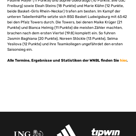
Pauline Mayer (11 Punkte) und Sophie Ouedraogo (10 Punkte, alle USC
Freiburg) sowie Eleah Steins (18 Punkte) und Marie Klähn (12 Punkte,
beide Basket-Girls Rhein-Neckar) trafen am besten. Im Kampf der
unteren Tabellenhälfte setzte sich BSG Basket Ludwigsburg mit 63:42
bei den Pfalz Towers durch. Die Towers, bei denen Maike Krüger (21
Punkte) und Bianca Helmig (11 Punkte) die meisten Zähler machten,
brachen nach dem ersten Viertel (19:8) komplett ein. So fuhren
Jasmin Baghiana (20 Punkte), Noreen Stöckle (13 Punkte), Selma
Yesilova (12 Punkte) und ihre Teamkollegen ungefährdet den ersten
Saisonsieg ein.
Alle Termine, Ergebnisse und Statistiken der WNBL finden Sie
hier
.