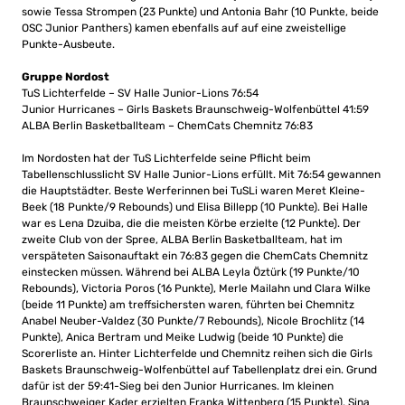
sowie Tessa Strompen (23 Punkte) und Antonia Bahr (10 Punkte, beide
OSC Junior Panthers) kamen ebenfalls auf auf eine zweistellige
Punkte-Ausbeute.
Gruppe Nordost
TuS Lichterfelde – SV Halle Junior-Lions 76:54
Junior Hurricanes – Girls Baskets Braunschweig-Wolfenbüttel 41:59
ALBA Berlin Basketballteam – ChemCats Chemnitz 76:83
Im Nordosten hat der TuS Lichterfelde seine Pflicht beim
Tabellenschlusslicht SV Halle Junior-Lions erfüllt. Mit 76:54 gewannen
die Hauptstädter. Beste Werferinnen bei TuSLi waren Meret Kleine-
Beek (18 Punkte/9 Rebounds) und Elisa Billepp (10 Punkte). Bei Halle
war es Lena Dzuiba, die die meisten Körbe erzielte (12 Punkte). Der
zweite Club von der Spree, ALBA Berlin Basketballteam, hat im
verspäteten Saisonauftakt ein 76:83 gegen die ChemCats Chemnitz
einstecken müssen. Während bei ALBA Leyla Öztürk (19 Punkte/10
Rebounds), Victoria Poros (16 Punkte), Merle Mailahn und Clara Wilke
(beide 11 Punkte) am treffsichersten waren, führten bei Chemnitz
Anabel Neuber-Valdez (30 Punkte/7 Rebounds), Nicole Brochlitz (14
Punkte), Anica Bertram und Meike Ludwig (beide 10 Punkte) die
Scorerliste an. Hinter Lichterfelde und Chemnitz reihen sich die Girls
Baskets Braunschweig-Wolfenbüttel auf Tabellenplatz drei ein. Grund
dafür ist der 59:41-Sieg bei den Junior Hurricanes. Im kleinen
Braunschweiger Kader erzielten Franka Wittenberg (15 Punkte), Sina