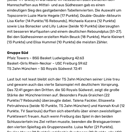
Mannschaften aus Mittel- und aus Südhessen gab es einen
eindeutigen Sieg des gastgebenden Tabellenvierten. Die Auswahl um
Topscorerin Luzie Marie Hegele (17 Punkte), Double-Double-Akteurin
Lisa Kiefer (14 Punkte/15 Rebounds), Michaela Kucera (12 Punkte)
sowie Lisa Bonacker und Lilly Lukow (beide 10 Punkte) überzeugten
mit besseren Wurfquoten und einem deutlichen Reboundplus (51-27).
Bei den Südhessinnen erzielten Malin Beuck (18 Punkte), Marie Kleinert
(13 Punkte) und Elisa Hummel (10 Punkte) die meisten Zähler.
Gruppe Süd
Pfalz Towers – BSG Basket Ludwigsburg 42:63
Basket-Girls Rhein-Neckar – USC Freiburg 59:62
TS Jahn München – SG Royals Südwest 72:41
Last but not least bleibt sich der TS Jahn München seiner Linie treu
und gewann auch das vierte Saisonspiel mit deutlichem Vorsprung.
Das 72:41 gegen den Dritten, die SG Royals Südwest, zeigt die große
Stärke der Münchnerinnen auf. Besonders Paula Graichen (22
Punkte/7 Rebounds) überzeugte dabei. Talena Fackler, Elisaweta
Petrukhnova (beide 10 Punkte, TS Jahn München) und Hannah Krull (12
Punkte, TV Saarlouis) durften sich ebenfalls über einen zweistelligen
Punktewert freuen. Auch wenn Freiburg das Spiel in den beiden
Schlussvierteln ins Ziel retten musste, beenden die Breisgauerinnen
den vierten Spieltag als Gruppenzweite. Luisa Nufer (21 Punkte),