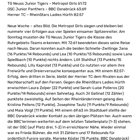
TG Neuss Junior Tigers – Metropol Girls 61:72
OSC Junior Panthers – BBC Osnabrück 63:69
Herner TC – RheinStars Ladies Hürth 82:57
Neue Woche – altes Bild. Die Metropol Girls siegen und bleiben bei
nunmehr vier Erfolgen aus vier Spielen einsamer Spitzenreiter. Am
Sonntag mussten die TG Neuss Junior Tigers die Klasse des
Ruhrgebiets-Teams erkennen. Mit 72:61 beendeten dieses seine Reise
nach Neuss. Daran konnten auch die beiden Schnelle-Zwillinge Jana
(16 Punkte/14 Rebounds) und Lea (10 Punkte/13 Rebounds) sowie Lana
Spießbach (10 Punkte) nichts ändern. Lilit Stahlhut (13 Punkte/15
Rebounds), Lilly Kaprolat (13 Punkte) und Co nutzten vor allem ihre
Freiwürfe und Dreierversuche konsequenter aus. Mit einem 82:57-
Erfolg, dem dritten in Serie, bleibt der Herner TC dem Rivalen aus der
Nachbarschaft auf den Fersen. Gegen die RheinStars Ladies Hürth
erwischten Laura Zolper (22 Punkte) und Sarah-Luise Polleros (20
Punkte/14 Rebounds) einen Sahnetag. Auch Jil Gallinat (12 Zähler)
punktete zweistellig. Auf Seiten der Rheinländerinnen gelang dies
Kristina Pellens (12 Punkte), Josephine Tautz (11 Punkte/9 Rebounds)
und Maia Voigt (11 Punkte). Mit einem 69:63 im Stadtduell stellte der
BBC Osnabrück wieder Kontakt zu den übrigen Plätzen her. Auch wenn
die BBC’lerinnen weiterhin auf dem letzten Tabellenplatz (1-3) stehen,
ist der OSC (auf Platz drei, 1-2) in erreichbarer Nähe. Wieder einmal
war es Frieda Bühner, die mit 31 Zählern und 17 Rebounds für
ordentlich Furore sorgte. Marieke Köster (15 Punkte, BBC Osnabrück)